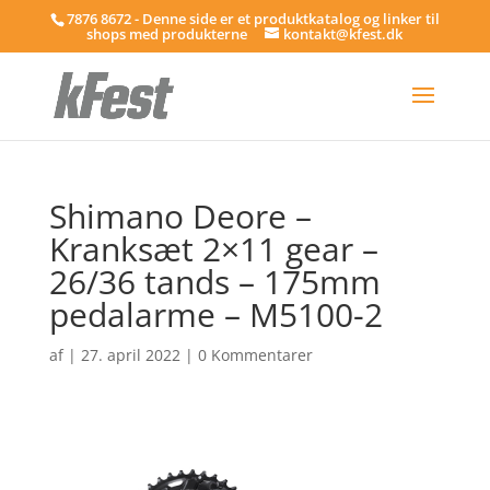
7876 8672 - Denne side er et produktkatalog og linker til
shops med produkterne
kontakt@kfest.dk
Shimano Deore –
Kranksæt 2×11 gear –
26/36 tands – 175mm
pedalarme – M5100-2
af
|
27. april 2022
|
0 Kommentarer