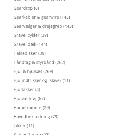
Geardrop
(6)
Gearkabler & gearwire
(145)
Gearvælger & drejegreb
(443)
Gravel cykler
(39)
Gravel dæk
(144)
Halsedisser
(39)
Håndtag & styrbånd
(262)
Hjul & hjulsæt
(269)
Hjulmøtrikker og -skiver
(11)
Hjultasker
(4)
Hjulværktøj
(67)
Hometrainere
(29)
Hovedbeklædning
(79)
Jakker
(11)
Kabler & wire
(92)