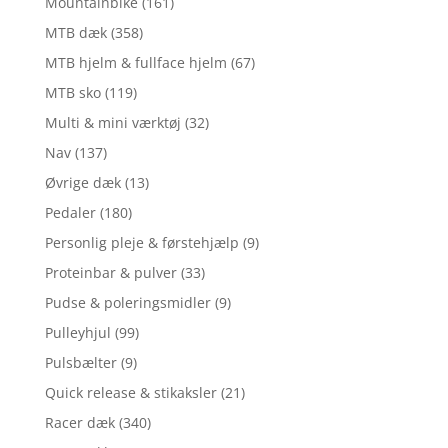
Mountainbike
(161)
MTB dæk
(358)
MTB hjelm & fullface hjelm
(67)
MTB sko
(119)
Multi & mini værktøj
(32)
Nav
(137)
Øvrige dæk
(13)
Pedaler
(180)
Personlig pleje & førstehjælp
(9)
Proteinbar & pulver
(33)
Pudse & poleringsmidler
(9)
Pulleyhjul
(99)
Pulsbælter
(9)
Quick release & stikaksler
(21)
Racer dæk
(340)