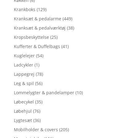
Køkken
(6)
Krankboks
(129)
Kranksæt & pedalarme
(449)
Kranksæt & pedalværktøj
(38)
Kropsbeskyttelse
(25)
Kufferter & Duffelbags
(41)
Kuglelejer
(54)
Ladcykler
(1)
Lappegrej
(78)
Leg & spil
(56)
Lommelygter & pandelamper
(10)
Løbecykel
(35)
Løbehjul
(76)
Lygtesæt
(36)
Mobilholder & covers
(205)