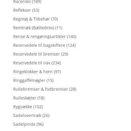
Racersko
(189)
Reflekser
(53)
Regntøj & Tilbehør
(70)
Remtræk (Bæltedrev)
(11)
Rense & rengøringsartikler
(140)
Reservedele til bagskiftere
(124)
Reservedele til bremser
(29)
Reservedele til nav
(234)
Ringeklokker & horn
(97)
Ringgaffelnøgler
(15)
Rullebremser & fodbremser
(28)
Rulleskøjter
(18)
Rygsække
(102)
Sadelovertræk
(26)
Sadelpinde
(96)