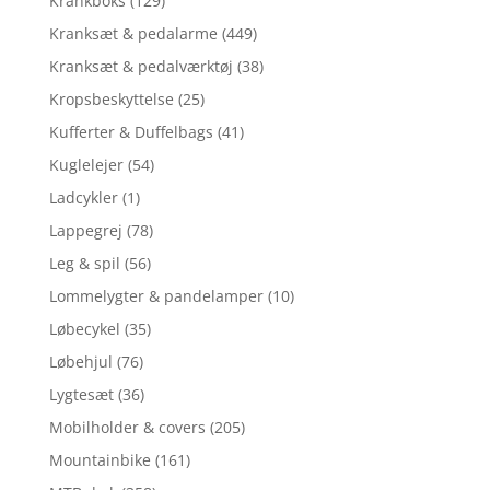
Krankboks
(129)
Kranksæt & pedalarme
(449)
Kranksæt & pedalværktøj
(38)
Kropsbeskyttelse
(25)
Kufferter & Duffelbags
(41)
Kuglelejer
(54)
Ladcykler
(1)
Lappegrej
(78)
Leg & spil
(56)
Lommelygter & pandelamper
(10)
Løbecykel
(35)
Løbehjul
(76)
Lygtesæt
(36)
Mobilholder & covers
(205)
Mountainbike
(161)