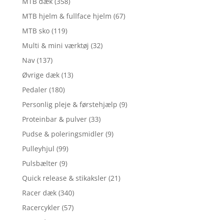
MTB dæk
(358)
MTB hjelm & fullface hjelm
(67)
MTB sko
(119)
Multi & mini værktøj
(32)
Nav
(137)
Øvrige dæk
(13)
Pedaler
(180)
Personlig pleje & førstehjælp
(9)
Proteinbar & pulver
(33)
Pudse & poleringsmidler
(9)
Pulleyhjul
(99)
Pulsbælter
(9)
Quick release & stikaksler
(21)
Racer dæk
(340)
Racercykler
(57)