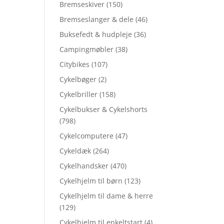
Bremseskiver
(150)
Bremseslanger & dele
(46)
Buksefedt & hudpleje
(36)
Campingmøbler
(38)
Citybikes
(107)
Cykelbøger
(2)
Cykelbriller
(158)
Cykelbukser & Cykelshorts
(798)
Cykelcomputere
(47)
Cykeldæk
(264)
Cykelhandsker
(470)
Cykelhjelm til børn
(123)
Cykelhjelm til dame & herre
(129)
Cykelhjelm til enkeltstart
(4)