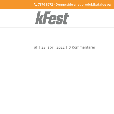
7876 8672 - Denne side er et produktkatalog og l
af
|
28. april 2022
|
0 Kommentarer