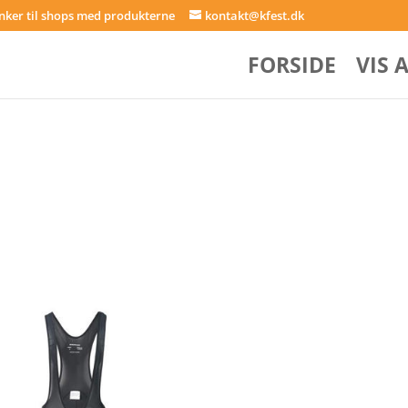
inker til shops med produkterne
kontakt@kfest.dk
FORSIDE
VIS 