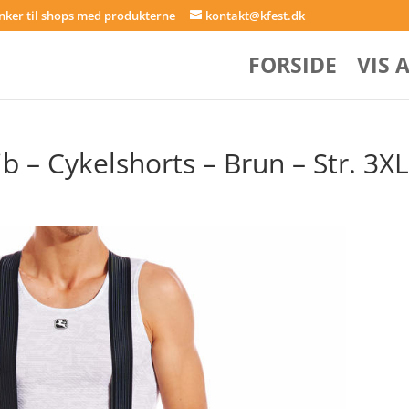
inker til shops med produkterne
kontakt@kfest.dk
FORSIDE
VIS 
 – Cykelshorts – Brun – Str. 3X