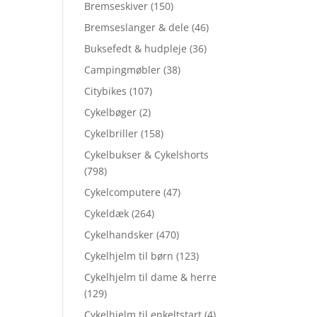
Bremseskiver
(150)
Bremseslanger & dele
(46)
Buksefedt & hudpleje
(36)
Campingmøbler
(38)
Citybikes
(107)
Cykelbøger
(2)
Cykelbriller
(158)
Cykelbukser & Cykelshorts
(798)
Cykelcomputere
(47)
Cykeldæk
(264)
Cykelhandsker
(470)
Cykelhjelm til børn
(123)
Cykelhjelm til dame & herre
(129)
Cykelhjelm til enkeltstart
(4)