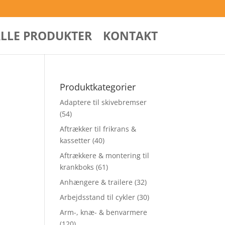
ALLE PRODUKTER
KONTAKT
L
Produktkategorier
Adaptere til skivebremser
(54)
Aftrækker til frikrans &
kassetter
(40)
Aftrækkere & montering til
krankboks
(61)
Anhængere & trailere
(32)
Arbejdsstand til cykler
(30)
Arm-, knæ- & benvarmere
(120)