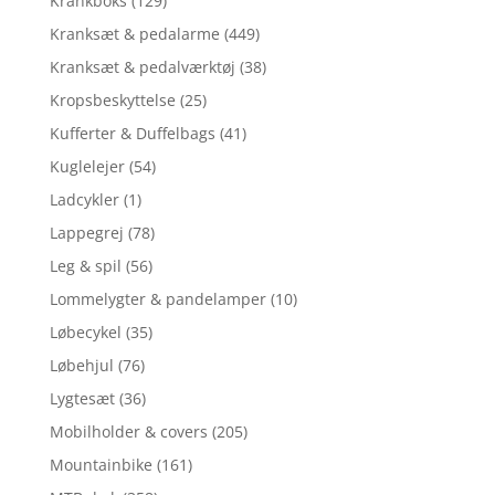
Krankboks
(129)
Kranksæt & pedalarme
(449)
Kranksæt & pedalværktøj
(38)
Kropsbeskyttelse
(25)
Kufferter & Duffelbags
(41)
Kuglelejer
(54)
Ladcykler
(1)
Lappegrej
(78)
Leg & spil
(56)
Lommelygter & pandelamper
(10)
Løbecykel
(35)
Løbehjul
(76)
Lygtesæt
(36)
Mobilholder & covers
(205)
Mountainbike
(161)