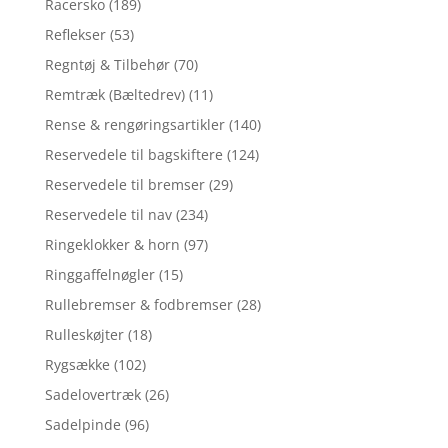
Racersko
(189)
Reflekser
(53)
Regntøj & Tilbehør
(70)
Remtræk (Bæltedrev)
(11)
Rense & rengøringsartikler
(140)
Reservedele til bagskiftere
(124)
Reservedele til bremser
(29)
Reservedele til nav
(234)
Ringeklokker & horn
(97)
Ringgaffelnøgler
(15)
Rullebremser & fodbremser
(28)
Rulleskøjter
(18)
Rygsække
(102)
Sadelovertræk
(26)
Sadelpinde
(96)