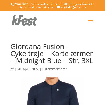
7876 8672 - Denne side er et produktkatalog og linker til
shops med produkterne
kontakt@kfest.dk
Giordana Fusion –
Cykeltrøje – Korte ærmer
– Midnight Blue – Str. 3XL
af
|
28. april 2022
|
0 Kommentarer