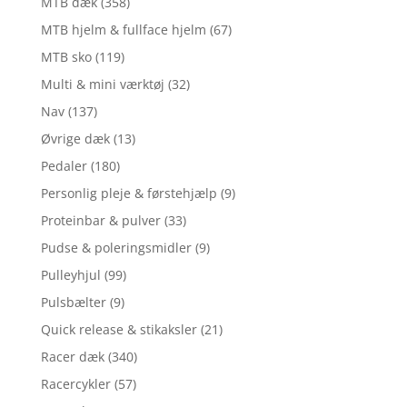
MTB dæk
(358)
MTB hjelm & fullface hjelm
(67)
MTB sko
(119)
Multi & mini værktøj
(32)
Nav
(137)
Øvrige dæk
(13)
Pedaler
(180)
Personlig pleje & førstehjælp
(9)
Proteinbar & pulver
(33)
Pudse & poleringsmidler
(9)
Pulleyhjul
(99)
Pulsbælter
(9)
Quick release & stikaksler
(21)
Racer dæk
(340)
Racercykler
(57)