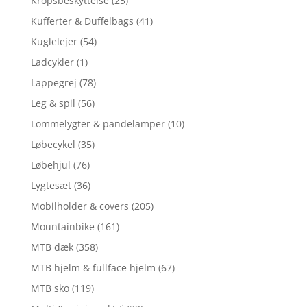
Kropsbeskyttelse
(25)
Kufferter & Duffelbags
(41)
Kuglelejer
(54)
Ladcykler
(1)
Lappegrej
(78)
Leg & spil
(56)
Lommelygter & pandelamper
(10)
Løbecykel
(35)
Løbehjul
(76)
Lygtesæt
(36)
Mobilholder & covers
(205)
Mountainbike
(161)
MTB dæk
(358)
MTB hjelm & fullface hjelm
(67)
MTB sko
(119)