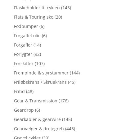
Flaskeholder til cyklen
(145)
Flats & Touring sko
(20)
Fodpumper
(6)
Forgaffel olie
(6)
Forgafler
(14)
Forlygter
(92)
Forskifter
(107)
Frempinde & styrstammer
(144)
Friløbskrans / Skruekrans
(45)
Fritid
(48)
Gear & Transmission
(176)
Geardrop
(6)
Gearkabler & gearwire
(145)
Gearvælger & drejegreb
(443)
Gravel cykler
(39)