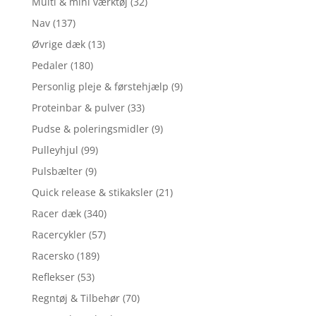
Multi & mini værktøj
(32)
Nav
(137)
Øvrige dæk
(13)
Pedaler
(180)
Personlig pleje & førstehjælp
(9)
Proteinbar & pulver
(33)
Pudse & poleringsmidler
(9)
Pulleyhjul
(99)
Pulsbælter
(9)
Quick release & stikaksler
(21)
Racer dæk
(340)
Racercykler
(57)
Racersko
(189)
Reflekser
(53)
Regntøj & Tilbehør
(70)