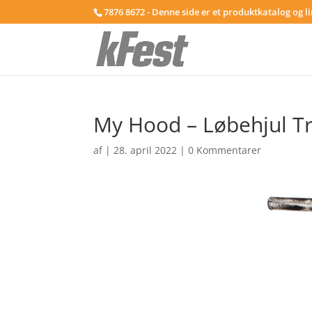
7876 8672 - Denne side er et produktkatalog og l
My Hood – Løbehjul Tri
af
|
28. april 2022
|
0 Kommentarer