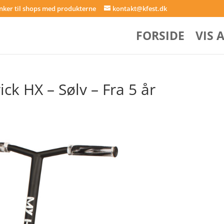
inker til shops med produkterne
kontakt@kfest.dk
FORSIDE
VIS 
ck HX – Sølv – Fra 5 år