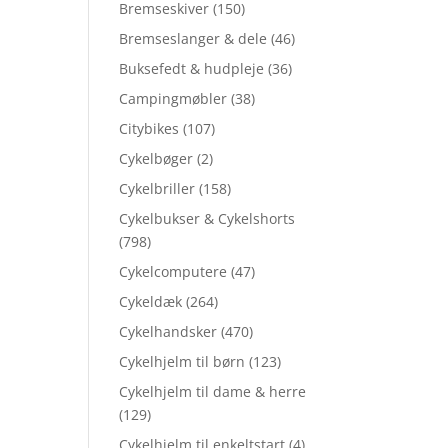
Bremseskiver
(150)
Bremseslanger & dele
(46)
Buksefedt & hudpleje
(36)
Campingmøbler
(38)
Citybikes
(107)
Cykelbøger
(2)
Cykelbriller
(158)
Cykelbukser & Cykelshorts
(798)
Cykelcomputere
(47)
Cykeldæk
(264)
Cykelhandsker
(470)
Cykelhjelm til børn
(123)
Cykelhjelm til dame & herre
(129)
Cykelhjelm til enkeltstart
(4)