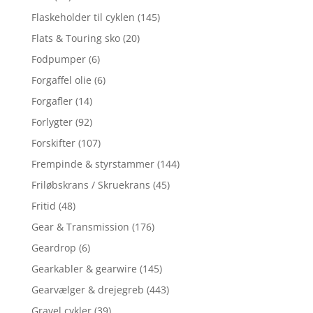
Flaskeholder til cyklen
(145)
Flats & Touring sko
(20)
Fodpumper
(6)
Forgaffel olie
(6)
Forgafler
(14)
Forlygter
(92)
Forskifter
(107)
Frempinde & styrstammer
(144)
Friløbskrans / Skruekrans
(45)
Fritid
(48)
Gear & Transmission
(176)
Geardrop
(6)
Gearkabler & gearwire
(145)
Gearvælger & drejegreb
(443)
Gravel cykler
(39)