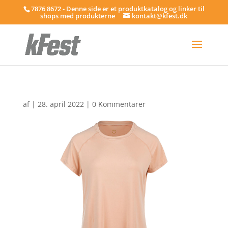
7876 8672 - Denne side er et produktkatalog og linker til
shops med produkterne
kontakt@kfest.dk
af
|
28. april 2022
|
0 Kommentarer