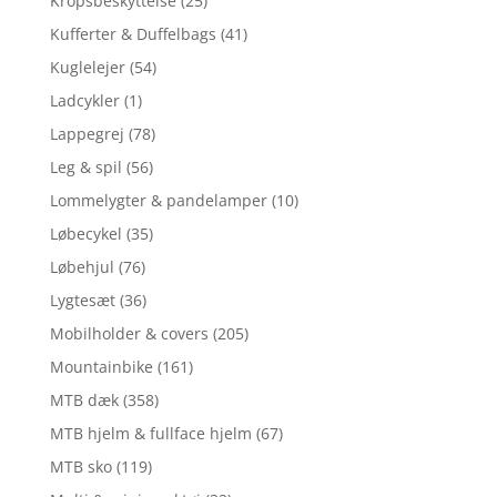
Kropsbeskyttelse
(25)
Kufferter & Duffelbags
(41)
Kuglelejer
(54)
Ladcykler
(1)
Lappegrej
(78)
Leg & spil
(56)
Lommelygter & pandelamper
(10)
Løbecykel
(35)
Løbehjul
(76)
Lygtesæt
(36)
Mobilholder & covers
(205)
Mountainbike
(161)
MTB dæk
(358)
MTB hjelm & fullface hjelm
(67)
MTB sko
(119)