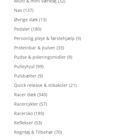
Multi & mini værktøj
(32)
Nav
(137)
Øvrige dæk
(13)
Pedaler
(180)
Personlig pleje & førstehjælp
(9)
Proteinbar & pulver
(33)
Pudse & poleringsmidler
(9)
Pulleyhjul
(99)
Pulsbælter
(9)
Quick release & stikaksler
(21)
Racer dæk
(340)
Racercykler
(57)
Racersko
(189)
Reflekser
(53)
Regntøj & Tilbehør
(70)