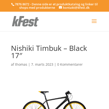
7876 8672 - Denne side er et produktkatalog og linker til
shops med produkterne
kontakt@kfest.dk
Nishiki Timbuk – Black
17″
af
thomas
|
7. marts 2023
|
0 Kommentarer