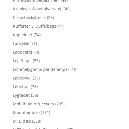
Kranksæt & pedalarme
(449)
Kranksæt & pedalværktøj
(38)
Kropsbeskyttelse
(25)
Kufferter & Duffelbags
(41)
Kuglelejer
(54)
Ladcykler
(1)
Lappegrej
(78)
Leg & spil
(56)
Lommelygter & pandelamper
(10)
Løbecykel
(35)
Løbehjul
(76)
Lygtesæt
(36)
Mobilholder & covers
(205)
Mountainbike
(161)
MTB dæk
(358)