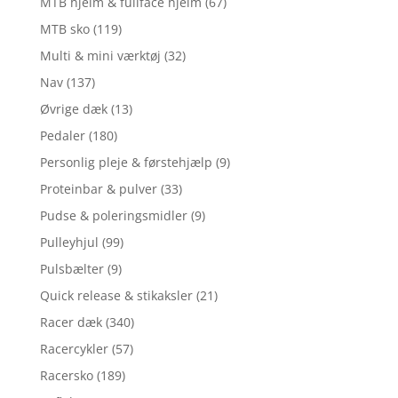
MTB hjelm & fullface hjelm
(67)
MTB sko
(119)
Multi & mini værktøj
(32)
Nav
(137)
Øvrige dæk
(13)
Pedaler
(180)
Personlig pleje & førstehjælp
(9)
Proteinbar & pulver
(33)
Pudse & poleringsmidler
(9)
Pulleyhjul
(99)
Pulsbælter
(9)
Quick release & stikaksler
(21)
Racer dæk
(340)
Racercykler
(57)
Racersko
(189)