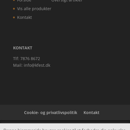
Vis alle produkter
Kontakt
KONTAKT
Tlf: 7876 8672
Mail:
info@kfest.dk
Cookie- og privatlivspolitik
Kontakt
Denne hjemmeside samler et bredt udvalg af