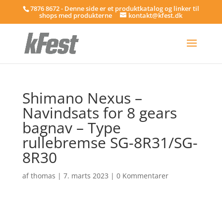
7876 8672 - Denne side er et produktkatalog og linker til
shops med produkterne
kontakt@kfest.dk
Shimano Nexus –
Navindsats for 8 gears
bagnav – Type
rullebremse SG-8R31/SG-
8R30
af
thomas
|
7. marts 2023
|
0 Kommentarer