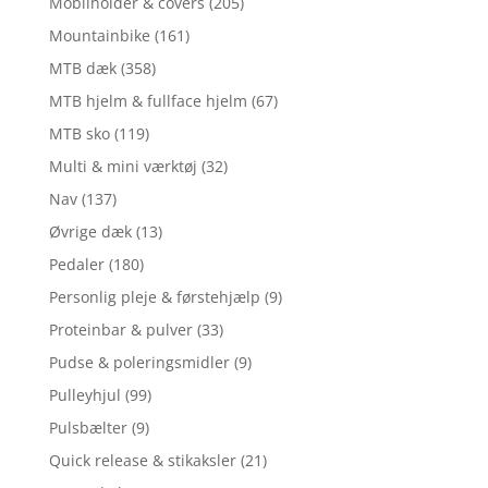
Mobilholder & covers
(205)
Mountainbike
(161)
MTB dæk
(358)
MTB hjelm & fullface hjelm
(67)
MTB sko
(119)
Multi & mini værktøj
(32)
Nav
(137)
Øvrige dæk
(13)
Pedaler
(180)
Personlig pleje & førstehjælp
(9)
Proteinbar & pulver
(33)
Pudse & poleringsmidler
(9)
Pulleyhjul
(99)
Pulsbælter
(9)
Quick release & stikaksler
(21)