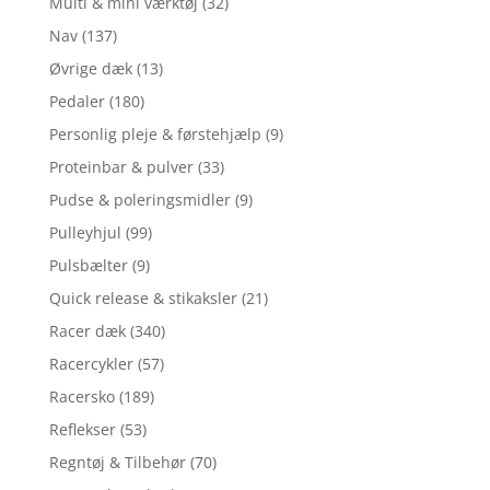
Multi & mini værktøj
(32)
Nav
(137)
Øvrige dæk
(13)
Pedaler
(180)
Personlig pleje & førstehjælp
(9)
Proteinbar & pulver
(33)
Pudse & poleringsmidler
(9)
Pulleyhjul
(99)
Pulsbælter
(9)
Quick release & stikaksler
(21)
Racer dæk
(340)
Racercykler
(57)
Racersko
(189)
Reflekser
(53)
Regntøj & Tilbehør
(70)