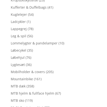
Kropsbeskyttelse
(25)
Kufferter & Duffelbags
(41)
Kuglelejer
(54)
Ladcykler
(1)
Lappegrej
(78)
Leg & spil
(56)
Lommelygter & pandelamper
(10)
Løbecykel
(35)
Løbehjul
(76)
Lygtesæt
(36)
Mobilholder & covers
(205)
Mountainbike
(161)
MTB dæk
(358)
MTB hjelm & fullface hjelm
(67)
MTB sko
(119)