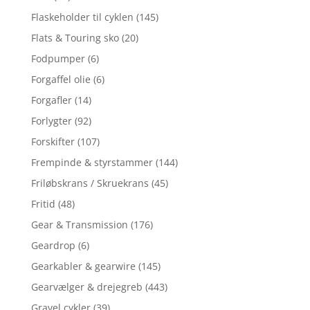
Flaskeholder til cyklen
(145)
Flats & Touring sko
(20)
Fodpumper
(6)
Forgaffel olie
(6)
Forgafler
(14)
Forlygter
(92)
Forskifter
(107)
Frempinde & styrstammer
(144)
Friløbskrans / Skruekrans
(45)
Fritid
(48)
Gear & Transmission
(176)
Geardrop
(6)
Gearkabler & gearwire
(145)
Gearvælger & drejegreb
(443)
Gravel cykler
(39)