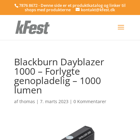
7876 8672 - Denne side er et produktkatalog og linker til
shops med produkterne
kontakt@kfest.dk
Blackburn Dayblazer
1000 – Forlygte
genopladelig – 1000
lumen
af
thomas
|
7. marts 2023
|
0 Kommentarer