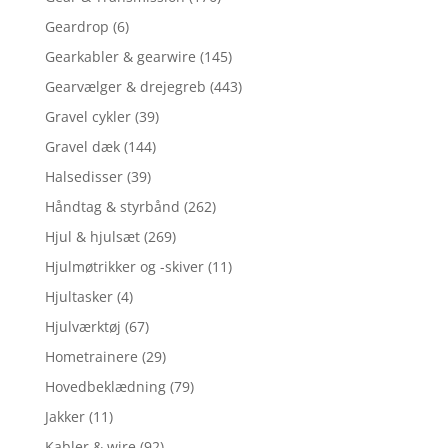
Geardrop
(6)
Gearkabler & gearwire
(145)
Gearvælger & drejegreb
(443)
Gravel cykler
(39)
Gravel dæk
(144)
Halsedisser
(39)
Håndtag & styrbånd
(262)
Hjul & hjulsæt
(269)
Hjulmøtrikker og -skiver
(11)
Hjultasker
(4)
Hjulværktøj
(67)
Hometrainere
(29)
Hovedbeklædning
(79)
Jakker
(11)
Kabler & wire
(92)