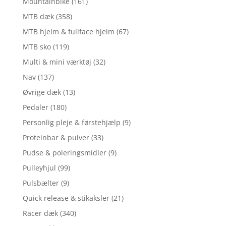
Mountainbike
(161)
MTB dæk
(358)
MTB hjelm & fullface hjelm
(67)
MTB sko
(119)
Multi & mini værktøj
(32)
Nav
(137)
Øvrige dæk
(13)
Pedaler
(180)
Personlig pleje & førstehjælp
(9)
Proteinbar & pulver
(33)
Pudse & poleringsmidler
(9)
Pulleyhjul
(99)
Pulsbælter
(9)
Quick release & stikaksler
(21)
Racer dæk
(340)