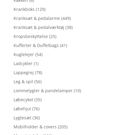
Køkken
(6)
Krankboks
(129)
Kranksæt & pedalarme
(449)
Kranksæt & pedalværktøj
(38)
Kropsbeskyttelse
(25)
Kufferter & Duffelbags
(41)
Kuglelejer
(54)
Ladcykler
(1)
Lappegrej
(78)
Leg & spil
(56)
Lommelygter & pandelamper
(10)
Løbecykel
(35)
Løbehjul
(76)
Lygtesæt
(36)
Mobilholder & covers
(205)