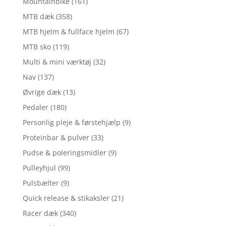
Mountainbike
(161)
MTB dæk
(358)
MTB hjelm & fullface hjelm
(67)
MTB sko
(119)
Multi & mini værktøj
(32)
Nav
(137)
Øvrige dæk
(13)
Pedaler
(180)
Personlig pleje & førstehjælp
(9)
Proteinbar & pulver
(33)
Pudse & poleringsmidler
(9)
Pulleyhjul
(99)
Pulsbælter
(9)
Quick release & stikaksler
(21)
Racer dæk
(340)