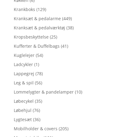
Køkken
(6)
Krankboks
(129)
Kranksæt & pedalarme
(449)
Kranksæt & pedalværktøj
(38)
Kropsbeskyttelse
(25)
Kufferter & Duffelbags
(41)
Kuglelejer
(54)
Ladcykler
(1)
Lappegrej
(78)
Leg & spil
(56)
Lommelygter & pandelamper
(10)
Løbecykel
(35)
Løbehjul
(76)
Lygtesæt
(36)
Mobilholder & covers
(205)