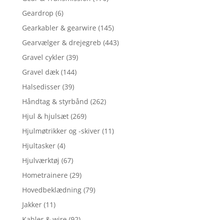
Geardrop
(6)
Gearkabler & gearwire
(145)
Gearvælger & drejegreb
(443)
Gravel cykler
(39)
Gravel dæk
(144)
Halsedisser
(39)
Håndtag & styrbånd
(262)
Hjul & hjulsæt
(269)
Hjulmøtrikker og -skiver
(11)
Hjultasker
(4)
Hjulværktøj
(67)
Hometrainere
(29)
Hovedbeklædning
(79)
Jakker
(11)
Kabler & wire
(92)