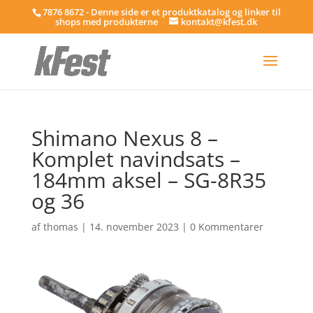
7876 8672 - Denne side er et produktkatalog og linker til
shops med produkterne
kontakt@kfest.dk
Shimano Nexus 8 –
Komplet navindsats –
184mm aksel – SG-8R35
og 36
af
thomas
|
14. november 2023
|
0 Kommentarer