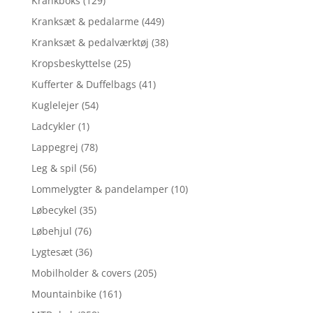
Krankboks
(129)
Kranksæt & pedalarme
(449)
Kranksæt & pedalværktøj
(38)
Kropsbeskyttelse
(25)
Kufferter & Duffelbags
(41)
Kuglelejer
(54)
Ladcykler
(1)
Lappegrej
(78)
Leg & spil
(56)
Lommelygter & pandelamper
(10)
Løbecykel
(35)
Løbehjul
(76)
Lygtesæt
(36)
Mobilholder & covers
(205)
Mountainbike
(161)