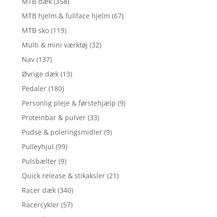
MTB dæk
(358)
MTB hjelm & fullface hjelm
(67)
MTB sko
(119)
Multi & mini værktøj
(32)
Nav
(137)
Øvrige dæk
(13)
Pedaler
(180)
Personlig pleje & førstehjælp
(9)
Proteinbar & pulver
(33)
Pudse & poleringsmidler
(9)
Pulleyhjul
(99)
Pulsbælter
(9)
Quick release & stikaksler
(21)
Racer dæk
(340)
Racercykler
(57)