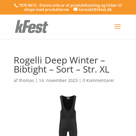
7876 8672 - Denne side er et produktkatalog og linker til
shops med produkterne
kontakt@kfest.dk
Rogelli Deep Winter –
Bibtight – Sort – Str. XL
af
thomas
|
14. november 2023
|
0 Kommentarer