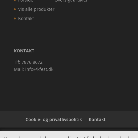
Vis alle produkter
Kontakt
KONTAKT
Tlf: 7876 8672
Mail:
info@kfest.dk
Cookie- og privatlivspolitik
Kontakt
Denne hjemmeside samler et bredt udvalg af