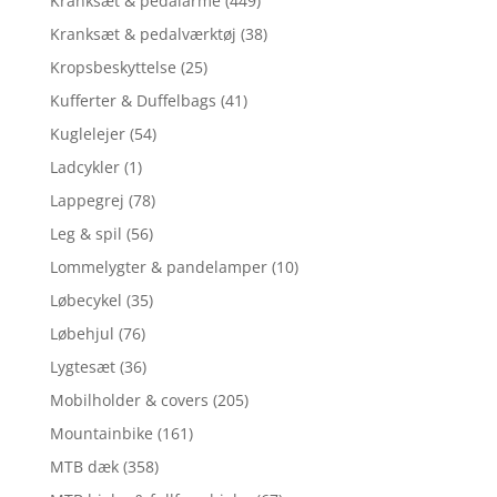
Kranksæt & pedalarme
(449)
Kranksæt & pedalværktøj
(38)
Kropsbeskyttelse
(25)
Kufferter & Duffelbags
(41)
Kuglelejer
(54)
Ladcykler
(1)
Lappegrej
(78)
Leg & spil
(56)
Lommelygter & pandelamper
(10)
Løbecykel
(35)
Løbehjul
(76)
Lygtesæt
(36)
Mobilholder & covers
(205)
Mountainbike
(161)
MTB dæk
(358)