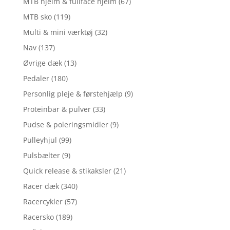
MTB hjelm & fullface hjelm
(67)
MTB sko
(119)
Multi & mini værktøj
(32)
Nav
(137)
Øvrige dæk
(13)
Pedaler
(180)
Personlig pleje & førstehjælp
(9)
Proteinbar & pulver
(33)
Pudse & poleringsmidler
(9)
Pulleyhjul
(99)
Pulsbælter
(9)
Quick release & stikaksler
(21)
Racer dæk
(340)
Racercykler
(57)
Racersko
(189)