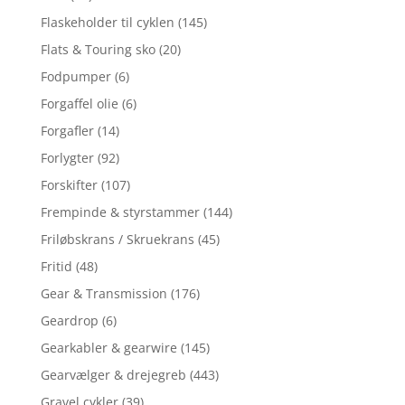
Flaskeholder til cyklen
(145)
Flats & Touring sko
(20)
Fodpumper
(6)
Forgaffel olie
(6)
Forgafler
(14)
Forlygter
(92)
Forskifter
(107)
Frempinde & styrstammer
(144)
Friløbskrans / Skruekrans
(45)
Fritid
(48)
Gear & Transmission
(176)
Geardrop
(6)
Gearkabler & gearwire
(145)
Gearvælger & drejegreb
(443)
Gravel cykler
(39)