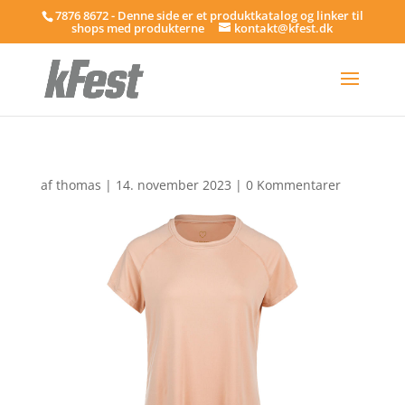
7876 8672 - Denne side er et produktkatalog og linker til
shops med produkterne
kontakt@kfest.dk
af
thomas
|
14. november 2023
|
0 Kommentarer