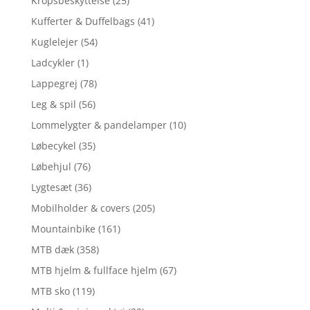
Kropsbeskyttelse
(25)
Kufferter & Duffelbags
(41)
Kuglelejer
(54)
Ladcykler
(1)
Lappegrej
(78)
Leg & spil
(56)
Lommelygter & pandelamper
(10)
Løbecykel
(35)
Løbehjul
(76)
Lygtesæt
(36)
Mobilholder & covers
(205)
Mountainbike
(161)
MTB dæk
(358)
MTB hjelm & fullface hjelm
(67)
MTB sko
(119)