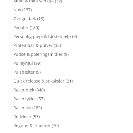
Multi & mini værktøj
(32)
Nav
(137)
Øvrige dæk
(13)
Pedaler
(180)
Personlig pleje & førstehjælp
(9)
Proteinbar & pulver
(33)
Pudse & poleringsmidler
(9)
Pulleyhjul
(99)
Pulsbælter
(9)
Quick release & stikaksler
(21)
Racer dæk
(340)
Racercykler
(57)
Racersko
(189)
Reflekser
(53)
Regntøj & Tilbehør
(70)