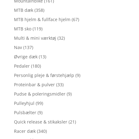
Mountainbike
(161)
MTB dæk
(358)
MTB hjelm & fullface hjelm
(67)
MTB sko
(119)
Multi & mini værktøj
(32)
Nav
(137)
Øvrige dæk
(13)
Pedaler
(180)
Personlig pleje & førstehjælp
(9)
Proteinbar & pulver
(33)
Pudse & poleringsmidler
(9)
Pulleyhjul
(99)
Pulsbælter
(9)
Quick release & stikaksler
(21)
Racer dæk
(340)