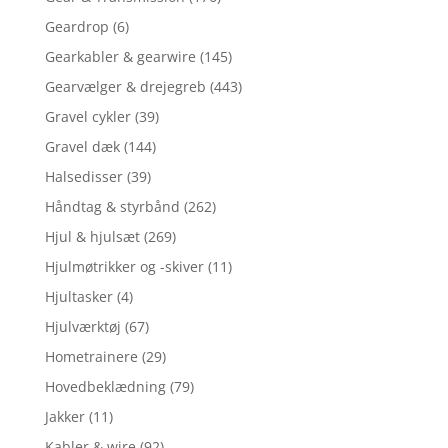
Geardrop
(6)
Gearkabler & gearwire
(145)
Gearvælger & drejegreb
(443)
Gravel cykler
(39)
Gravel dæk
(144)
Halsedisser
(39)
Håndtag & styrbånd
(262)
Hjul & hjulsæt
(269)
Hjulmøtrikker og -skiver
(11)
Hjultasker
(4)
Hjulværktøj
(67)
Hometrainere
(29)
Hovedbeklædning
(79)
Jakker
(11)
Kabler & wire
(92)