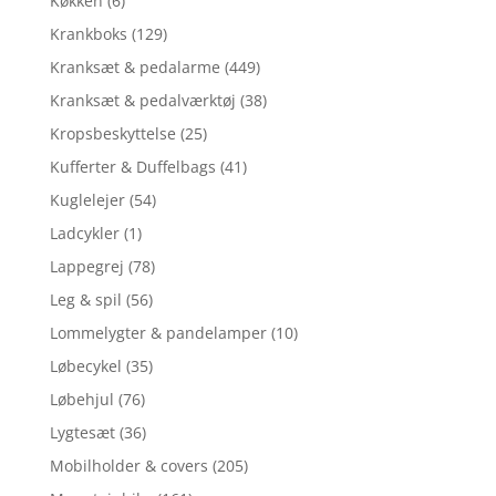
Køkken
(6)
Krankboks
(129)
Kranksæt & pedalarme
(449)
Kranksæt & pedalværktøj
(38)
Kropsbeskyttelse
(25)
Kufferter & Duffelbags
(41)
Kuglelejer
(54)
Ladcykler
(1)
Lappegrej
(78)
Leg & spil
(56)
Lommelygter & pandelamper
(10)
Løbecykel
(35)
Løbehjul
(76)
Lygtesæt
(36)
Mobilholder & covers
(205)