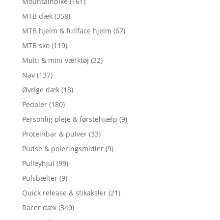
Mountainbike
(161)
MTB dæk
(358)
MTB hjelm & fullface hjelm
(67)
MTB sko
(119)
Multi & mini værktøj
(32)
Nav
(137)
Øvrige dæk
(13)
Pedaler
(180)
Personlig pleje & førstehjælp
(9)
Proteinbar & pulver
(33)
Pudse & poleringsmidler
(9)
Pulleyhjul
(99)
Pulsbælter
(9)
Quick release & stikaksler
(21)
Racer dæk
(340)