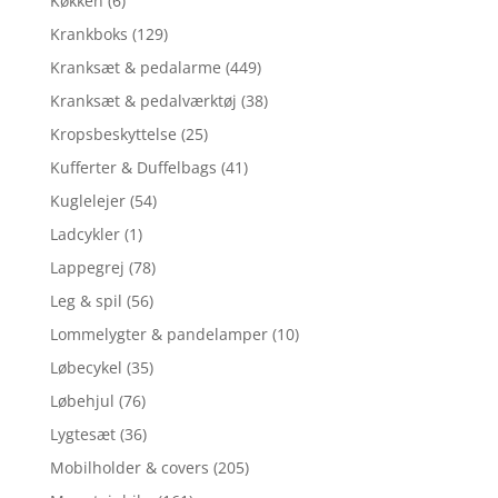
Køkken
(6)
Krankboks
(129)
Kranksæt & pedalarme
(449)
Kranksæt & pedalværktøj
(38)
Kropsbeskyttelse
(25)
Kufferter & Duffelbags
(41)
Kuglelejer
(54)
Ladcykler
(1)
Lappegrej
(78)
Leg & spil
(56)
Lommelygter & pandelamper
(10)
Løbecykel
(35)
Løbehjul
(76)
Lygtesæt
(36)
Mobilholder & covers
(205)