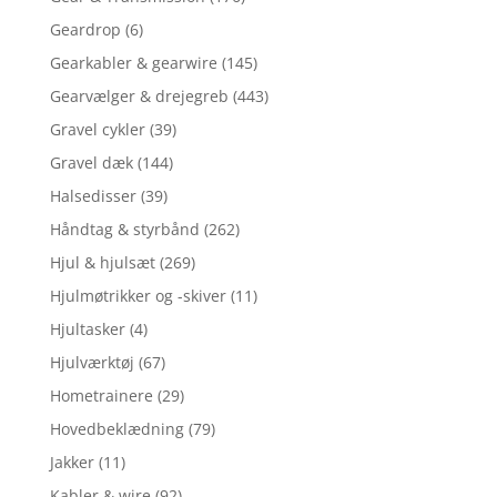
Geardrop
(6)
Gearkabler & gearwire
(145)
Gearvælger & drejegreb
(443)
Gravel cykler
(39)
Gravel dæk
(144)
Halsedisser
(39)
Håndtag & styrbånd
(262)
Hjul & hjulsæt
(269)
Hjulmøtrikker og -skiver
(11)
Hjultasker
(4)
Hjulværktøj
(67)
Hometrainere
(29)
Hovedbeklædning
(79)
Jakker
(11)
Kabler & wire
(92)