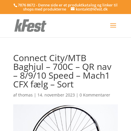
7876 8672 - Denne side er et produktkatalog og linker til
shops med produkterne
kontakt@kfest.dk
Connect City/MTB
Baghjul – 700C – QR nav
– 8/9/10 Speed – Mach1
CFX fælg – Sort
af
thomas
|
14. november 2023
|
0 Kommentarer