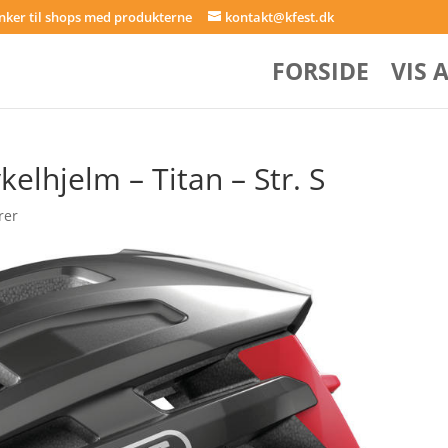
inker til shops med produkterne
kontakt@kfest.dk
FORSIDE
VIS 
lhjelm – Titan – Str. S
rer