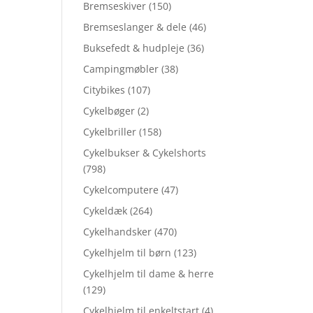
Bremseskiver
(150)
Bremseslanger & dele
(46)
Buksefedt & hudpleje
(36)
Campingmøbler
(38)
Citybikes
(107)
Cykelbøger
(2)
Cykelbriller
(158)
Cykelbukser & Cykelshorts
(798)
Cykelcomputere
(47)
Cykeldæk
(264)
Cykelhandsker
(470)
Cykelhjelm til børn
(123)
Cykelhjelm til dame & herre
(129)
Cykelhjelm til enkeltstart
(4)