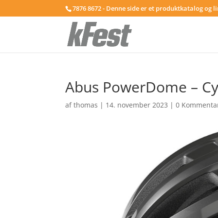
7876 8672 - Denne side er et produktkatalog og l
Abus PowerDome – Cyke
af
thomas
|
14. november 2023
|
0 Kommenta