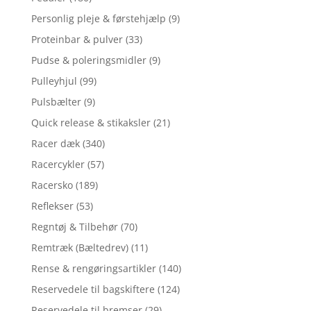
Personlig pleje & førstehjælp
(9)
Proteinbar & pulver
(33)
Pudse & poleringsmidler
(9)
Pulleyhjul
(99)
Pulsbælter
(9)
Quick release & stikaksler
(21)
Racer dæk
(340)
Racercykler
(57)
Racersko
(189)
Reflekser
(53)
Regntøj & Tilbehør
(70)
Remtræk (Bæltedrev)
(11)
Rense & rengøringsartikler
(140)
Reservedele til bagskiftere
(124)
Reservedele til bremser
(29)