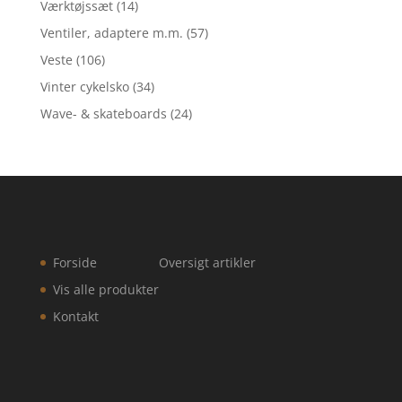
Værktøjssæt
(14)
Ventiler, adaptere m.m.
(57)
Veste
(106)
Vinter cykelsko
(34)
Wave- & skateboards
(24)
Forside
Oversigt artikler
Vis alle produkter
Kontakt