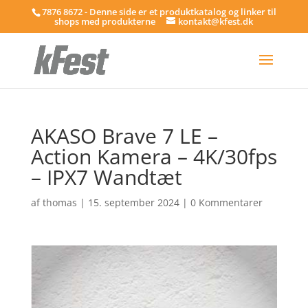
7876 8672 - Denne side er et produktkatalog og linker til
shops med produkterne
kontakt@kfest.dk
AKASO Brave 7 LE –
Action Kamera – 4K/30fps
– IPX7 Wandtæt
af
thomas
|
15. september 2024
|
0 Kommentarer