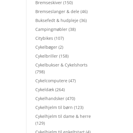
Bremseskiver
(150)
Bremseslanger & dele
(46)
Buksefedt & hudpleje
(36)
Campingmøbler
(38)
Citybikes
(107)
Cykelbøger
(2)
Cykelbriller
(158)
Cykelbukser & Cykelshorts
(798)
Cykelcomputere
(47)
Cykeldæk
(264)
Cykelhandsker
(470)
Cykelhjelm til børn
(123)
Cykelhjelm til dame & herre
(129)
Cykelhjelm til enkeltstart
(4)