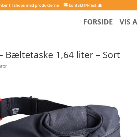
inker til shops med produkterne
kontakt@kfest.dk
FORSIDE
VIS 
 Bæltetaske 1,64 liter – Sort
rer