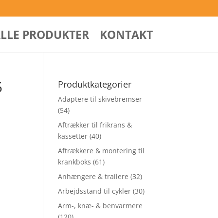
ALLE PRODUKTER
KONTAKT
5
Produktkategorier
Adaptere til skivebremser
(54)
Aftrækker til frikrans &
kassetter
(40)
Aftrækkere & montering til
krankboks
(61)
Anhængere & trailere
(32)
Arbejdsstand til cykler
(30)
Arm-, knæ- & benvarmere
(120)