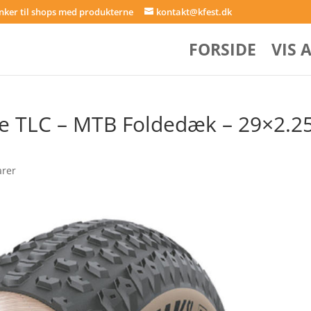
inker til shops med produkterne
kontakt@kfest.dk
FORSIDE
VIS 
e TLC – MTB Foldedæk – 29×2.2
rer