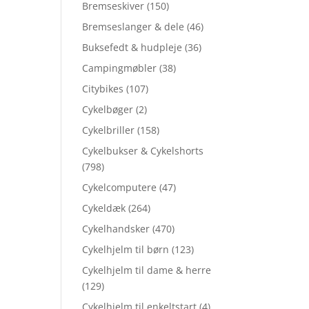
Bremseskiver
(150)
Bremseslanger & dele
(46)
Buksefedt & hudpleje
(36)
Campingmøbler
(38)
Citybikes
(107)
Cykelbøger
(2)
Cykelbriller
(158)
Cykelbukser & Cykelshorts
(798)
Cykelcomputere
(47)
Cykeldæk
(264)
Cykelhandsker
(470)
Cykelhjelm til børn
(123)
Cykelhjelm til dame & herre
(129)
Cykelhjelm til enkeltstart
(4)