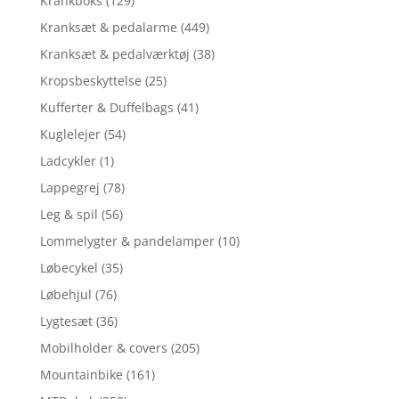
Krankboks
(129)
Kranksæt & pedalarme
(449)
Kranksæt & pedalværktøj
(38)
Kropsbeskyttelse
(25)
Kufferter & Duffelbags
(41)
Kuglelejer
(54)
Ladcykler
(1)
Lappegrej
(78)
Leg & spil
(56)
Lommelygter & pandelamper
(10)
Løbecykel
(35)
Løbehjul
(76)
Lygtesæt
(36)
Mobilholder & covers
(205)
Mountainbike
(161)