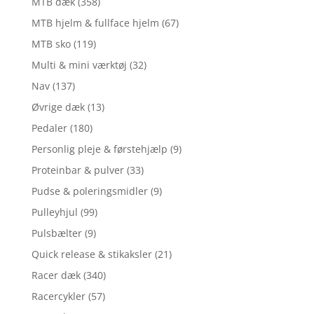
MTB dæk
(358)
MTB hjelm & fullface hjelm
(67)
MTB sko
(119)
Multi & mini værktøj
(32)
Nav
(137)
Øvrige dæk
(13)
Pedaler
(180)
Personlig pleje & førstehjælp
(9)
Proteinbar & pulver
(33)
Pudse & poleringsmidler
(9)
Pulleyhjul
(99)
Pulsbælter
(9)
Quick release & stikaksler
(21)
Racer dæk
(340)
Racercykler
(57)