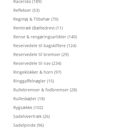
Racersko
(189)
Reflekser
(53)
Regntøj & Tilbehør
(70)
Remtræk (Bæltedrev)
(11)
Rense & rengøringsartikler
(140)
Reservedele til bagskiftere
(124)
Reservedele til bremser
(29)
Reservedele til nav
(234)
Ringeklokker & horn
(97)
Ringgaffelnøgler
(15)
Rullebremser & fodbremser
(28)
Rulleskøjter
(18)
Rygsække
(102)
Sadelovertræk
(26)
Sadelpinde
(96)