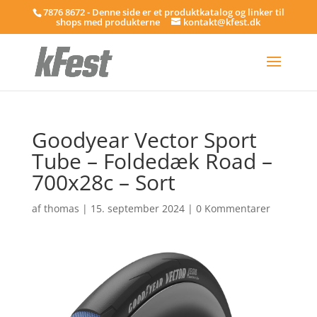
7876 8672 - Denne side er et produktkatalog og linker til
shops med produkterne
kontakt@kfest.dk
Goodyear Vector Sport
Tube – Foldedæk Road –
700x28c – Sort
af
thomas
|
15. september 2024
|
0 Kommentarer