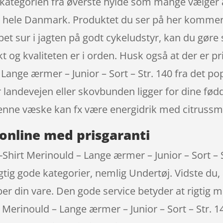
 kategorien fra øverste hylde som mange vælger 
 hele Danmark. Produktet du ser på her kommer 
 løbet sur i jagten på godt cykeludstyr, kan du gø
kt og kvaliteten er i orden. Husk også at der er
– Lange ærmer – Junior – Sort – Str. 140 fra det
 landevejen eller skovbunden ligger for dine fødd
enne væske kan fx være energidrik med citrussm
online med prisgaranti
hirt Merinould – Lange ærmer – Junior – Sort – 
gtig gode kategorier, nemlig Undertøj. Vidste du,
er din vare. Den gode service betyder at rigtig
 Merinould – Lange ærmer – Junior – Sort – Str.