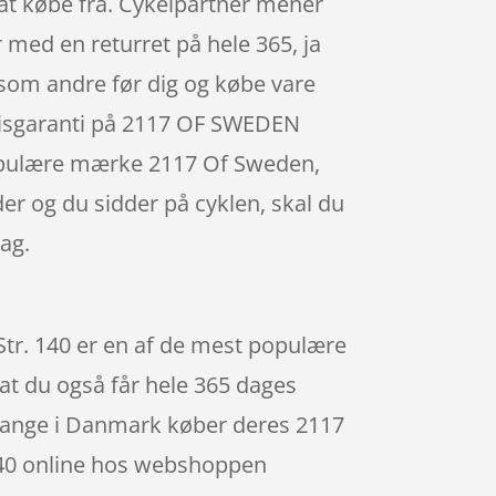
at købe fra. Cykelpartner mener
med en returret på hele 365, ja
re som andre før dig og købe vare
 prisgaranti på 2117 OF SWEDEN
 populære mærke 2117 Of Sweden,
er og du sidder på cyklen, skal du
ag.
Str. 140 er en af de mest populære
 at du også får hele 365 dages
 mange i Danmark køber deres 2117
 140 online hos webshoppen