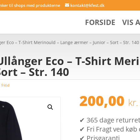
inker til shops med produkterne
kontakt@kfest.dk
FORSIDE
VIS 
 Eco – T-Shirt Merinould – Lange ærmer – Junior – Sort – Str. 140
långer Eco – T-Shirt Mer
ort – Str. 140
fritid
200,00
kr.
✔ 365 dage returret (
✔ Fri Fragt ved køb 
✔ Prisgaranti