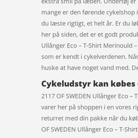
ekstra smil på læben. Undertøj er
mange er den førende cykelshop i
du læste rigtigt, et helt år. Er du
her på siden, det er et godt produ
Ullånger Eco – T-Shirt Merinould 
som er kendt i cykelverdenen. Når
huske at have noget vand med. D
Cykeludstyr kan købes 
2117 OF SWEDEN Ullånger Eco – T-S
varer her på shoppen i en vores ri
returret med din pakke når du køb
OF SWEDEN Ullånger Eco – T-Shirt