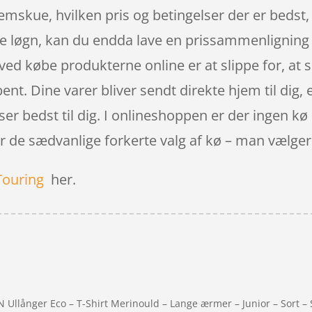
nnemskue, hvilken pris og betingelser der er bedst
re løgn, kan du endda lave en prissammenligning 
 ved købe produkterne online er at slippe for, at s
nt. Dine varer bliver sendt direkte hjem til dig, el
er bedst til dig. I onlineshoppen er der ingen kø 
or de sædvanlige forkerte valg af kø – man vælge
Touring
her.
Ullånger Eco – T-Shirt Merinould – Lange ærmer – Junior – Sort – S