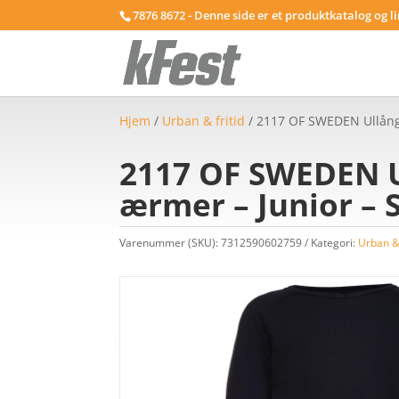
7876 8672 - Denne side er et produktkatalog og l
Hjem
/
Urban & fritid
/ 2117 OF SWEDEN Ullånger
2117 OF SWEDEN Ul
ærmer – Junior – S
Varenummer (SKU):
7312590602759
Kategori:
Urban & 