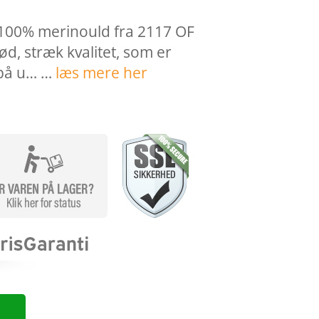
i 100% merinould fra 2117 OF
, stræk kvalitet, som er
 på u… …
læs mere her