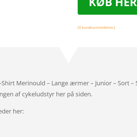
KØB HER
(
0
kundeanmeldelser)
hirt Merinould – Lange ærmer – Junior – Sort – 
ngen af cykeludstyr her på siden.
leder her: