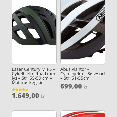
Lazer Century MIPS –
Abus Viantor –
Cykelhjelm Road med
Cykelhjelm – Sølv/sort
lys – Str. 55-59 cm –
– Str. 51-55cm
Mat mørkegrøn
699,00
kr.
1.649,00
Vurderet
kr.
4.5
ud af 5