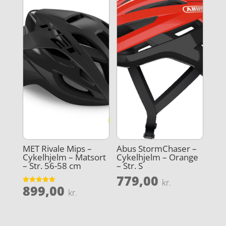
MET Rivale Mips –
Abus StormChaser –
Cykelhjelm – Matsort
Cykelhjelm – Orange
– Str. 56-58 cm
– Str. S
779,00
kr.
899,00
Vurderet
kr.
5
ud af 5