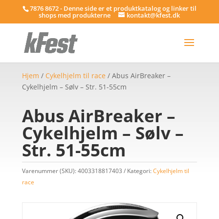
7876 8672 - Denne side er et produktkatalog og linker til
shops med produkterne
kontakt@kfest.dk
Hjem
/
Cykelhjelm til race
/ Abus AirBreaker –
Cykelhjelm – Sølv – Str. 51-55cm
Abus AirBreaker –
Cykelhjelm – Sølv –
Str. 51-55cm
Varenummer (SKU):
4003318817403
Kategori:
Cykelhjelm til
race