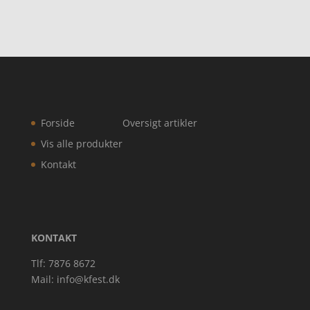
Forside
Oversigt artikler
Vis alle produkter
Kontakt
KONTAKT
Tlf: 7876 8672
Mail:
info@kfest.dk