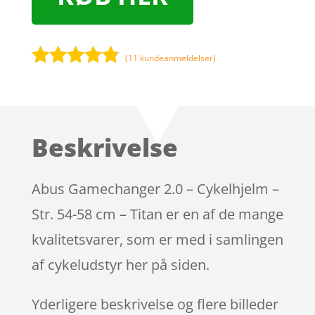
(
11
kundeanmeldelser)
Bedømt
som
4.7
ud af 5
baseret på
Beskrivelse
kundebedø
mmelser
Abus Gamechanger 2.0 – Cykelhjelm –
Str. 54-58 cm – Titan er en af de mange
kvalitetsvarer, som er med i samlingen
af cykeludstyr her på siden.
Yderligere beskrivelse og flere billeder