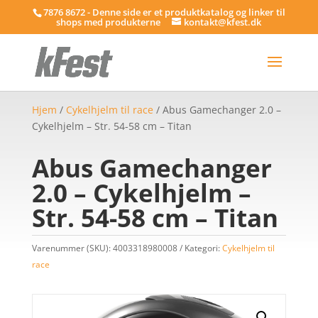
7876 8672 - Denne side er et produktkatalog og linker til
shops med produkterne
kontakt@kfest.dk
Hjem
/
Cykelhjelm til race
/ Abus Gamechanger 2.0 –
Cykelhjelm – Str. 54-58 cm – Titan
Abus Gamechanger
2.0 – Cykelhjelm –
Str. 54-58 cm – Titan
Varenummer (SKU):
4003318980008
Kategori:
Cykelhjelm til
race