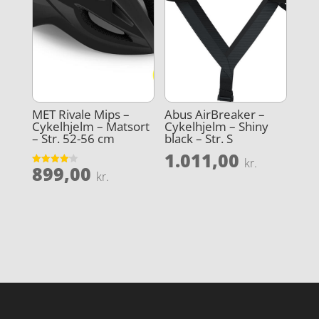
MET Rivale Mips –
Abus AirBreaker –
Cykelhjelm – Matsort
Cykelhjelm – Shiny
– Str. 52-56 cm
black – Str. S
1.011,00
kr.
899,00
Vurderet
kr.
4.1
ud af 5