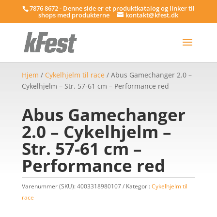
7876 8672 - Denne side er et produktkatalog og linker til
shops med produkterne
kontakt@kfest.dk
Hjem
/
Cykelhjelm til race
/ Abus Gamechanger 2.0 –
Cykelhjelm – Str. 57-61 cm – Performance red
Abus Gamechanger
2.0 – Cykelhjelm –
Str. 57-61 cm –
Performance red
Varenummer (SKU):
4003318980107
Kategori:
Cykelhjelm til
race