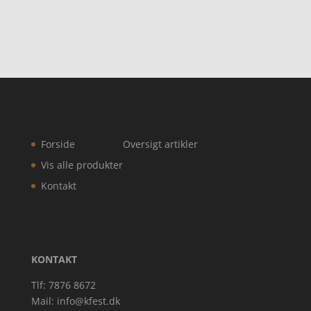
Forside
Oversigt artikler
Vis alle produkter
Kontakt
KONTAKT
Tlf: 7876 8672
Mail:
info@kfest.dk