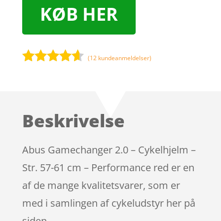
KØB HER
(
12
kundeanmeldelser)
Bedømt
som
4.5
ud af 5
baseret
Beskrivelse
på
kundebedø
mmelser
Abus Gamechanger 2.0 – Cykelhjelm –
Str. 57-61 cm – Performance red er en
af de mange kvalitetsvarer, som er
med i samlingen af cykeludstyr her på
siden.