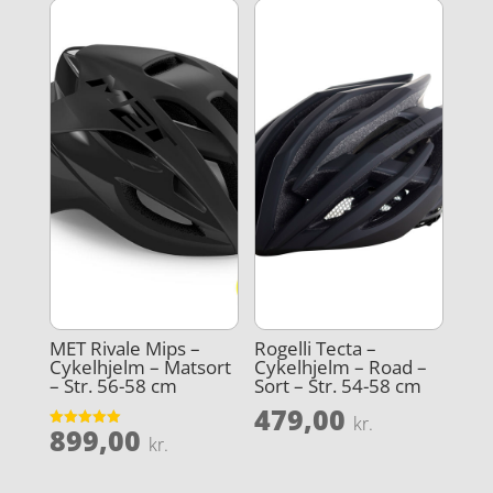
MET Rivale Mips –
Rogelli Tecta –
Cykelhjelm – Matsort
Cykelhjelm – Road –
– Str. 56-58 cm
Sort – Str. 54-58 cm
479,00
kr.
899,00
Vurderet
kr.
5
ud af 5