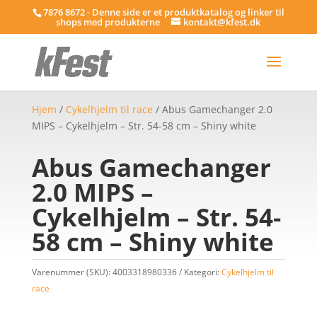
7876 8672 - Denne side er et produktkatalog og linker til
shops med produkterne
kontakt@kfest.dk
Hjem
/
Cykelhjelm til race
/ Abus Gamechanger 2.0
MIPS – Cykelhjelm – Str. 54-58 cm – Shiny white
Abus Gamechanger
2.0 MIPS –
Cykelhjelm – Str. 54-
58 cm – Shiny white
Varenummer (SKU):
4003318980336
Kategori:
Cykelhjelm til
race