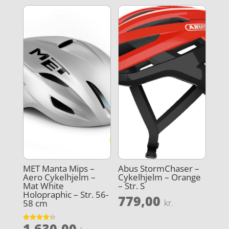
MET Manta Mips –
Abus StormChaser –
Aero Cykelhjelm –
Cykelhjelm – Orange
Mat White
– Str. S
Holopraphic – Str. 56-
779,00
58 cm
kr.
1.630,00
Vurderet