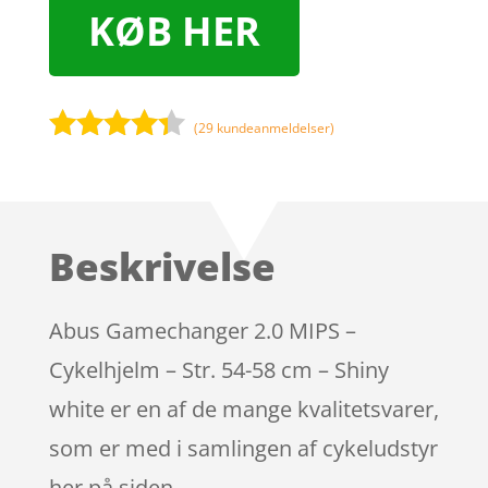
KØB HER
(
29
kundeanmeldelser)
Bedømt
som
4.2
ud af 5
baseret
Beskrivelse
på
kundebedø
mmelser
Abus Gamechanger 2.0 MIPS –
Cykelhjelm – Str. 54-58 cm – Shiny
white er en af de mange kvalitetsvarer,
som er med i samlingen af cykeludstyr
her på siden.