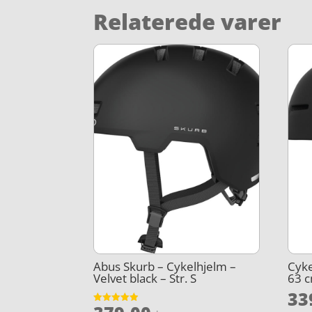
Relaterede varer
Abus Skurb – Cykelhjelm –
Cyke
Velvet black – Str. S
63 c
33
Vurderet