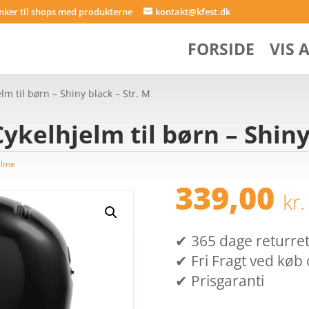
inker til shops med produkterne
kontakt@kfest.dk
FORSIDE
VIS 
lm til børn – Shiny black – Str. M
ykelhjelm til børn – Shiny
elme
339,00
kr.
✔ 365 dage returret (
✔ Fri Fragt ved køb 
✔ Prisgaranti