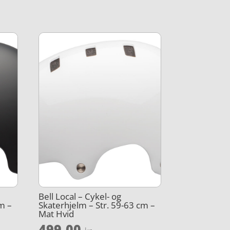
Bell Local – Cykel- og
m –
Skaterhjelm – Str. 59-63 cm –
Mat Hvid
499,00