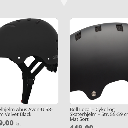
lhjelm Abus Aven-U 58-
Bell Local – Cykel-og
m Velvet Black
Skaterhjelm – Str. 55-59 c
Mat Sort
9,00
kr.
449,00