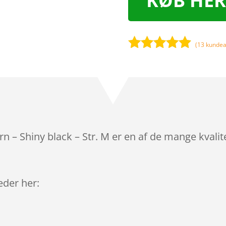
KØB HER
(
13
kundea
Bedømt
som
4.8
ud af 5
baseret på
kundebedø
mmelser
rn – Shiny black – Str. M er en af de mange kval
leder her: