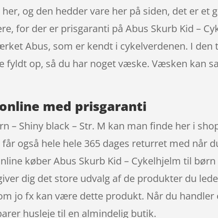
e her, og den hedder vare her på siden, det er et 
ere, for der er prisgaranti på Abus Skurb Kid – Cyk
rket Abus, som er kendt i cykelverdenen. I den 
re fyldt op, så du har noget væske. Væsken kan 
online med prisgaranti
rn – Shiny black – Str. M kan man finde her i sho
får også hele hele 365 dages returret med når du
line køber Abus Skurb Kid – Cykelhjelm til børn 
ver dig det store udvalg af de produkter du leder 
om jo fx kan være dette produkt. Når du handler 
rer husleje til en almindelig butik.