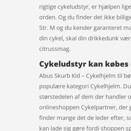
rigtige cykeludstyr, er hjælpen lig
orden. Og du finder det ikke billig
Str. M og du kender garanteret mæ
din cykel, skal din drikkedunk væ
citrussmag.
Cykeludstyr kan købes 
Abus Skurb Kid – Cykelhjelm til bø
populære kategori Cykelhjelm. Du 
størstedelen af dem der handler on
onlineshoppen Cykelpartner, der gi
finder mange det de leder efter, s
kan lade sig gøre fordi shoppen spa