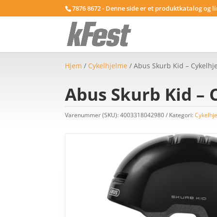
7876 8672 - Denne side er et produktkatalog og l
Hjem
/
Cykelhjelme
/ Abus Skurb Kid – Cykelhje
Abus Skurb Kid – C
Varenummer (SKU):
4003318042980
Kategori:
Cykelhj