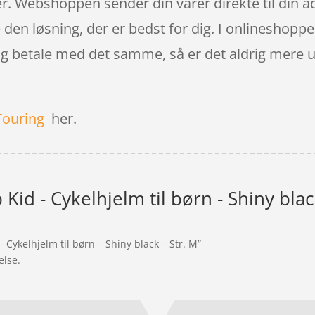
r. Webshoppen sender din varer direkte til din a
ge den løsning, der er bedst for dig. I onlineshop
 og betale med det samme, så er det aldrig mere ub
Touring
her.
Kid - Cykelhjelm til børn - Shiny blac
 Cykelhjelm til børn – Shiny black – Str. M”
else.