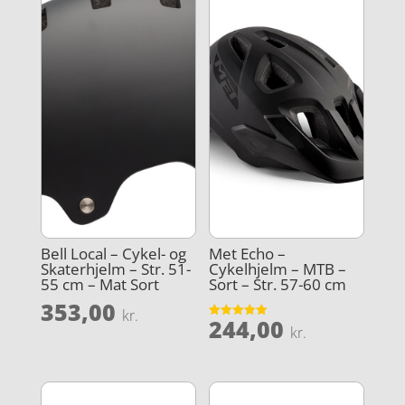
Bell Local – Cykel- og
Met Echo –
Skaterhjelm – Str. 51-
Cykelhjelm – MTB –
55 cm – Mat Sort
Sort – Str. 57-60 cm
353,00
kr.
244,00
Vurderet
kr.
5
ud af 5