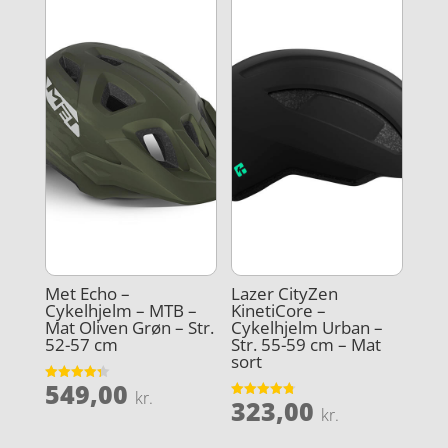
Met Echo –
Lazer CityZen
Cykelhjelm – MTB –
KinetiCore –
Mat Oliven Grøn – Str.
Cykelhjelm Urban –
52-57 cm
Str. 55-59 cm – Mat
sort
549,00
Vurderet
kr.
323,00
4.3
Vurderet
kr.
ud af 5
4.8
ud af 5