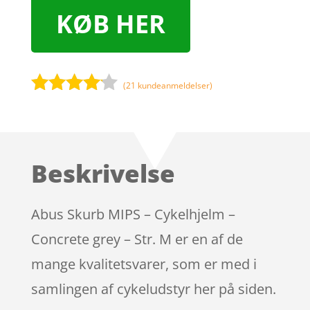
KØB HER
(
21
kundeanmeldelser)
Bedømt
som
4
ud af 5
baseret
Beskrivelse
på
kundebed
ømmels
Abus Skurb MIPS – Cykelhjelm –
er
Concrete grey – Str. M er en af de
mange kvalitetsvarer, som er med i
samlingen af cykeludstyr her på siden.