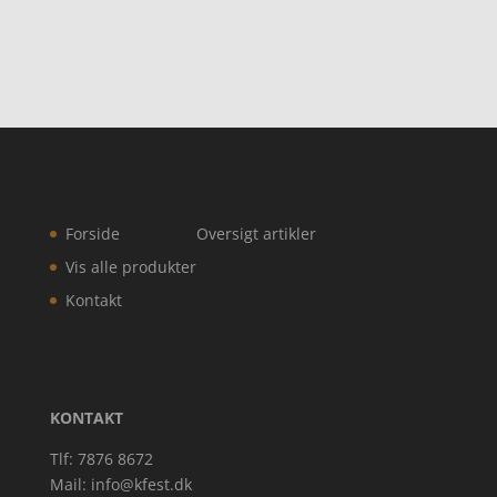
Forside
Oversigt artikler
Vis alle produkter
Kontakt
KONTAKT
Tlf: 7876 8672
Mail:
info@kfest.dk