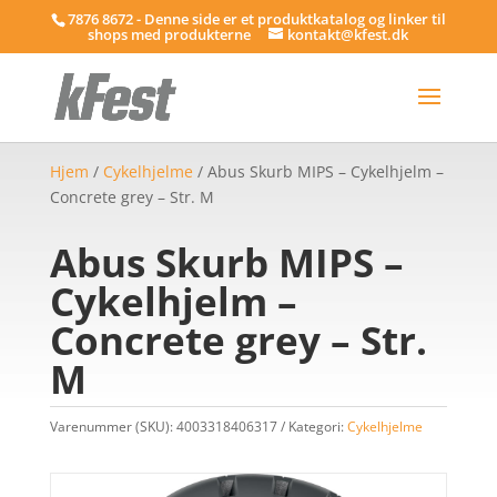
7876 8672 - Denne side er et produktkatalog og linker til
shops med produkterne
kontakt@kfest.dk
Hjem
/
Cykelhjelme
/ Abus Skurb MIPS – Cykelhjelm –
Concrete grey – Str. M
Abus Skurb MIPS –
Cykelhjelm –
Concrete grey – Str.
M
Varenummer (SKU):
4003318406317
Kategori:
Cykelhjelme