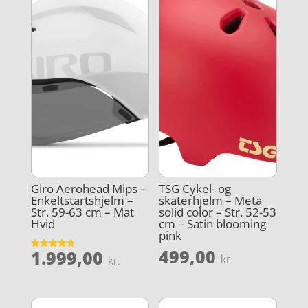
Giro Aerohead Mips –
TSG Cykel- og
Enkeltstartshjelm –
skaterhjelm – Meta
Str. 59-63 cm – Mat
solid color – Str. 52-53
Hvid
cm – Satin blooming
pink
499,00
1.999,00
Vurderet
kr.
kr.
4.7
ud af 5