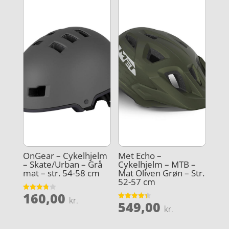
OnGear – Cykelhjelm
Met Echo –
– Skate/Urban – Grå
Cykelhjelm – MTB –
mat – str. 54-58 cm
Mat Oliven Grøn – Str.
52-57 cm
160,00
Vurderet
kr.
549,00
3.8
Vurderet
kr.
ud af 5
4.3
ud af 5