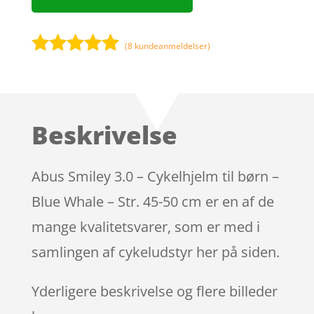
(
8
kundeanmeldelser)
Bedømt
som
4.9
ud af 5
baseret på
Beskrivelse
kundebedøm
melser
Abus Smiley 3.0 – Cykelhjelm til børn –
Blue Whale – Str. 45-50 cm er en af de
mange kvalitetsvarer, som er med i
samlingen af cykeludstyr her på siden.
Yderligere beskrivelse og flere billeder