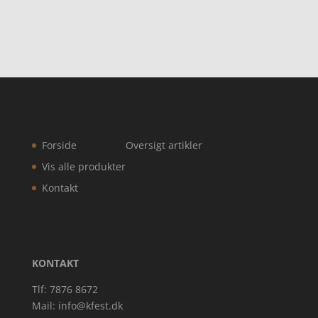
Forside
Oversigt artikler
Vis alle produkter
Kontakt
KONTAKT
Tlf: 7876 8672
Mail:
info@kfest.dk