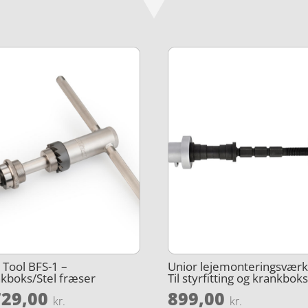
 Tool BFS-1 –
Unior lejemonteringsværk
kboks/Stel fræser
Til styrfitting og krankbok
729,00
899,00
kr.
kr.