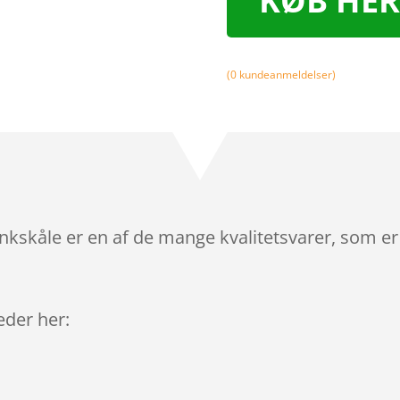
KØB HER
(
0
kundeanmeldelser)
ankskåle er en af de mange kvalitetsvarer, som e
leder her: