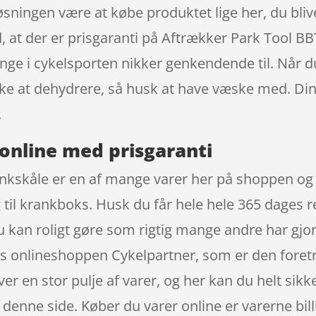
øsningen være at købe produktet lige her, du bliver
 at der er prisgaranti på Aftrækker Park Tool BBT
e i cykelsporten nikker genkendende til. Når d
t ikke at dehydrere, så husk at have væske med. D
.
online med prisgaranti
ankskåle er en af mange varer her på shoppen og
il krankboks. Husk du får hele hele 365 dages ret
Du kan roligt gøre som rigtig mange andre har gjo
os onlineshoppen Cykelpartner, som er den foret
r en stor pulje af varer, og her kan du helt sikke
denne side. Køber du varer online er varerne billi