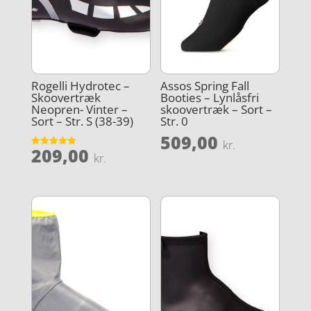
Rogelli Hydrotec –
Assos Spring Fall
Skoovertræk
Booties – Lynlåsfri
Neopren- Vinter –
skoovertræk – Sort –
Sort – Str. S (38-39)
Str. 0
509,00
kr.
209,00
Vurderet
kr.
4.9
ud af 5