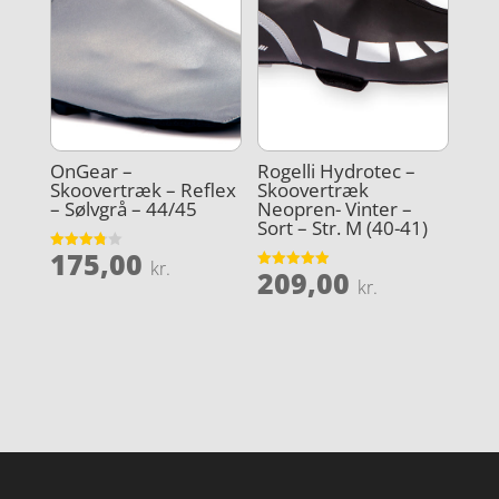
OnGear –
Rogelli Hydrotec –
Skoovertræk – Reflex
Skoovertræk
– Sølvgrå – 44/45
Neopren- Vinter –
Sort – Str. M (40-41)
175,00
Vurderet
kr.
209,00
3.8
Vurderet
kr.
ud af 5
4.9
ud af 5