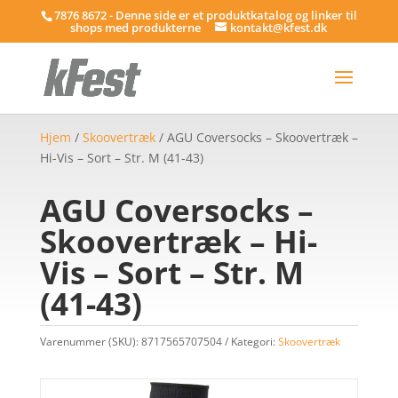
7876 8672 - Denne side er et produktkatalog og linker til
shops med produkterne
kontakt@kfest.dk
Hjem
/
Skoovertræk
/ AGU Coversocks – Skoovertræk –
Hi-Vis – Sort – Str. M (41-43)
AGU Coversocks –
Skoovertræk – Hi-
Vis – Sort – Str. M
(41-43)
Varenummer (SKU):
8717565707504
Kategori:
Skoovertræk