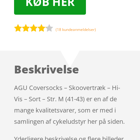
KØB HER
(
18
kundeanmeldelser)
Bedømt
som
4
ud af 5
baseret
Beskrivelse
på
kundebed
ømmels
AGU Coversocks – Skoovertræk – Hi-
er
Vis – Sort – Str. M (41-43) er en af de
mange kvalitetsvarer, som er med i
samlingen af cykeludstyr her på siden.
Yderligere beskrivelse og flere billeder