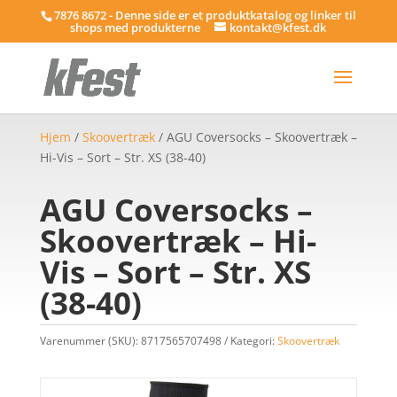
7876 8672 - Denne side er et produktkatalog og linker til
shops med produkterne
kontakt@kfest.dk
Hjem
/
Skoovertræk
/ AGU Coversocks – Skoovertræk –
Hi-Vis – Sort – Str. XS (38-40)
AGU Coversocks –
Skoovertræk – Hi-
Vis – Sort – Str. XS
(38-40)
Varenummer (SKU):
8717565707498
Kategori:
Skoovertræk