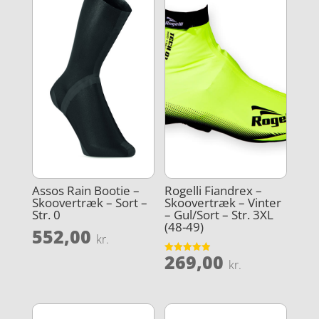
Assos Rain Bootie –
Rogelli Fiandrex –
Skoovertræk – Sort –
Skoovertræk – Vinter
Str. 0
– Gul/Sort – Str. 3XL
(48-49)
552,00
kr.
269,00
Vurderet
kr.
4.9
ud af 5