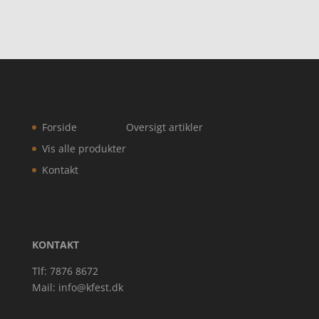
Forside
Oversigt artikler
Vis alle produkter
Kontakt
KONTAKT
Tlf: 7876 8672
Mail:
info@kfest.dk