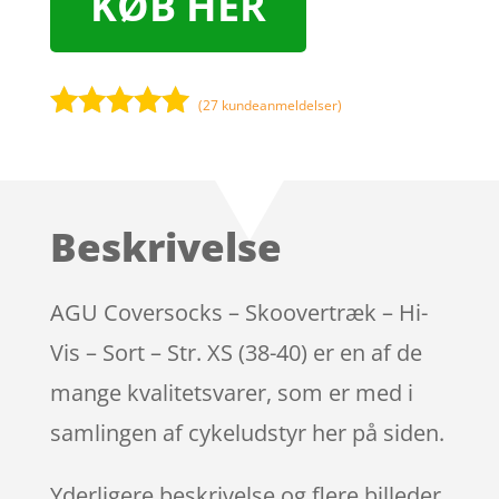
KØB HER
(
27
kundeanmeldelser)
Bedømt
som
4.9
ud af 5
baseret på
Beskrivelse
kundebedøm
melser
AGU Coversocks – Skoovertræk – Hi-
Vis – Sort – Str. XS (38-40) er en af de
mange kvalitetsvarer, som er med i
samlingen af cykeludstyr her på siden.
Yderligere beskrivelse og flere billeder