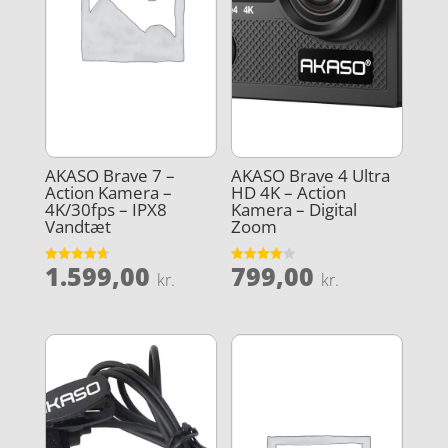
AKASO Brave 7 –
AKASO Brave 4 Ultra
Action Kamera –
HD 4K – Action
4K/30fps – IPX8
Kamera – Digital
Vandtæt
Zoom
1.599,00
799,00
Vurderet
Vurderet
kr.
kr.
4.7
4
ud af 5
ud af 5