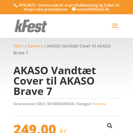
7876 8672 - Denne side er et produktkatalog og linker til
shops med produkterne
kontakt@kfest.dk
Hjem
/
Kamera
/ AKASO Vandtæt Cover til AKASO
Brave 7
AKASO Vandtæt
Cover til AKASO
Brave 7
Varenummer (SKU):
0810082449426
Kategori:
Kamera
249,00
kr.