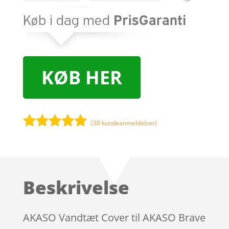
KØB HER
(
30
kundeanmeldelser)
Bedømt
som
4.8
ud af 5
baseret på
Beskrivelse
kundebedø
mmelser
AKASO Vandtæt Cover til AKASO Brave