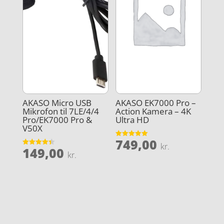
AKASO Micro USB
AKASO EK7000 Pro –
Mikrofon til 7LE/4/4
Action Kamera – 4K
Pro/EK7000 Pro &
Ultra HD
V50X
749,00
Vurderet
kr.
149,00
5
Vurderet
kr.
ud af 5
4.4
ud af 5