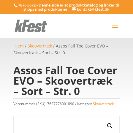
7876 8672 - Denne side er et produktkatalog og linker til
shops med produkterne
kontakt@kfest.dk
Hjem
/
Skoovertræk
/ Assos Fall Toe Cover EVO –
Skoovertræk – Sort – Str. 0
Assos Fall Toe Cover
EVO – Skoovertræk
– Sort – Str. 0
Varenummer (SKU):
7627776001890
Kategori:
Skoovertræk