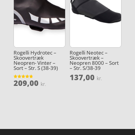
Rogelli Hydrotec –
Rogelli Neotec –
Skoovertræk
Skoovertræk –
Neopren- Vinter –
Neopren 8000 – Sort
Sort – Str. S (38-39)
– Str. S/38-39
137,00
kr.
209,00
Vurderet
kr.
4.9
ud af 5