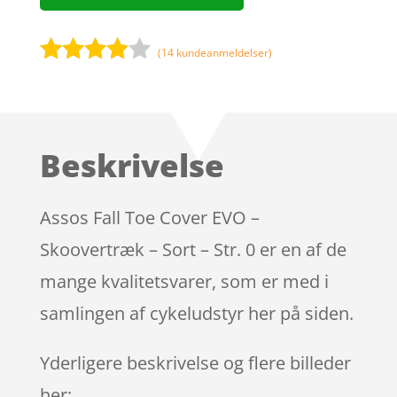
(
14
kundeanmeldelser)
Bedømt
som
3.8
ud af 5
baseret
Beskrivelse
på
kundebed
ømmels
Assos Fall Toe Cover EVO –
er
Skoovertræk – Sort – Str. 0 er en af de
mange kvalitetsvarer, som er med i
samlingen af cykeludstyr her på siden.
Yderligere beskrivelse og flere billeder
her: