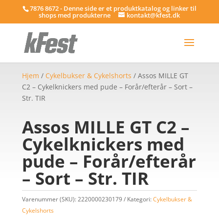
7876 8672 - Denne side er et produktkatalog og linker til
shops med produkterne
kontakt@kfest.dk
Hjem
/
Cykelbukser & Cykelshorts
/ Assos MILLE GT
C2 – Cykelknickers med pude – Forår/efterår – Sort –
Str. TIR
Assos MILLE GT C2 –
Cykelknickers med
pude – Forår/efterår
– Sort – Str. TIR
Varenummer (SKU):
2220000230179
Kategori:
Cykelbukser &
Cykelshorts