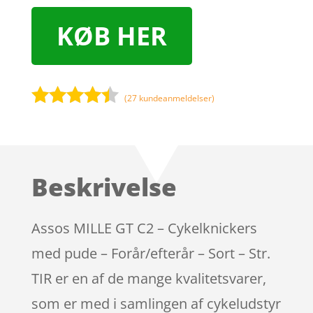
KØB HER
(
27
kundeanmeldelser)
Bedømt
som
4.3
ud af 5
baseret
Beskrivelse
på
kundebedø
mmelser
Assos MILLE GT C2 – Cykelknickers
med pude – Forår/efterår – Sort – Str.
TIR er en af de mange kvalitetsvarer,
som er med i samlingen af cykeludstyr