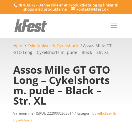
7876 8672 - Denne side er et produktkatalog og linker til
shops med produkterne
kontakt@kfest.dk
Hjem
/
Cykelbukser & Cykelshorts
/ Assos Mille GT
GTO Long – Cykelshorts m. pude – Black – Str. XL
Assos Mille GT GTO
Long – Cykelshorts
m. pude – Black –
Str. XL
Varenummer (SKU):
2220000203814
Kategori:
Cykelbukser &
Cykelshorts