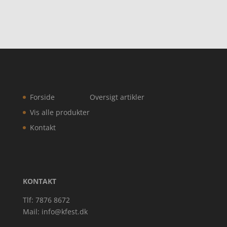
Forside
Oversigt artikler
Vis alle produkter
Kontakt
KONTAKT
Tlf: 7876 8672
Mail:
info@kfest.dk