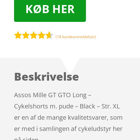
KØB HER
(
18
kundeanmeldelser)
Bedømt
som
4.5
ud af 5
baseret
Beskrivelse
på
kundebedø
mmelser
Assos Mille GT GTO Long –
Cykelshorts m. pude – Black – Str. XL
er en af de mange kvalitetsvarer, som
er med i samlingen af cykeludstyr her
på siden.