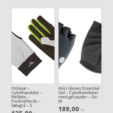
OnGear –
AGU Gloves Essential
Cykelhandske –
Gel – Cykelhandsker
Refleks –
med gel-puder – Str.
Forår/efterår –
M
Sølvgrå – S
189,00
kr.
125,00