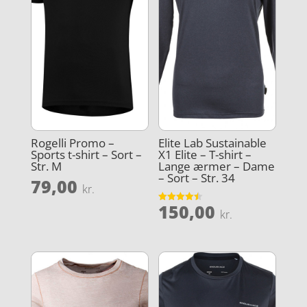
Rogelli Promo –
Elite Lab Sustainable
Sports t-shirt – Sort –
X1 Elite – T-shirt –
Str. M
Lange ærmer – Dame
– Sort – Str. 34
79,00
kr.
150,00
Vurderet
kr.
4.5
ud af 5