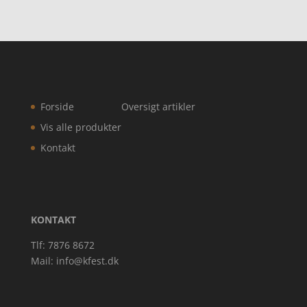
Forside
Oversigt artikler
Vis alle produkter
Kontakt
KONTAKT
Tlf: 7876 8672
Mail:
info@kfest.dk