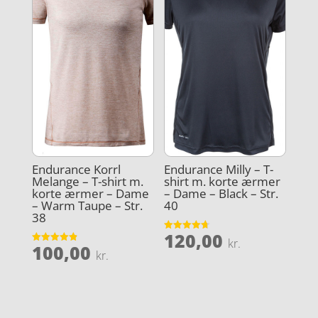
Endurance Korrl
Endurance Milly – T-
Melange – T-shirt m.
shirt m. korte ærmer
korte ærmer – Dame
– Dame – Black – Str.
– Warm Taupe – Str.
40
38
120,00
Vurderet
kr.
100,00
4.7
Vurderet
kr.
ud af 5
4.9
ud af 5