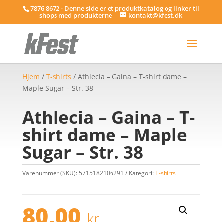
7876 8672 - Denne side er et produktkatalog og linker til
shops med produkterne
kontakt@kfest.dk
Hjem
/
T-shirts
/ Athlecia – Gaina – T-shirt dame –
Maple Sugar – Str. 38
Athlecia – Gaina – T-
shirt dame – Maple
Sugar – Str. 38
Varenummer (SKU):
5715182106291
Kategori:
T-shirts
80,00
kr.