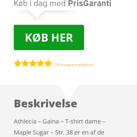
KØB HER
(
16
kundeanmeldelser)
Bedømt
som
4.8
ud af 5
baseret på
Beskrivelse
kundebedø
mmelser
Athlecia – Gaina – T-shirt dame –
Maple Sugar – Str. 38 er en af de