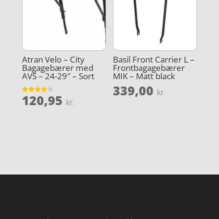
Atran Velo – City
Basil Front Carrier L –
Bagagebærer med
Frontbagagebærer
AVS – 24-29″ – Sort
MIK – Matt black
339,00
kr.
120,95
Vurderet
kr.
3.9
ud af 5