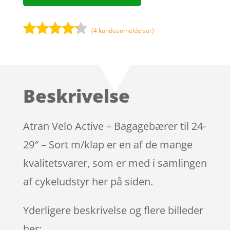
(
4
kundeanmeldelser)
Bedømt
som
4.1
ud af 5
baseret
Beskrivelse
på
kundebedø
mmelser
Atran Velo Active – Bagagebærer til 24-
29″ – Sort m/klap er en af de mange
kvalitetsvarer, som er med i samlingen
af cykeludstyr her på siden.
Yderligere beskrivelse og flere billeder
her: