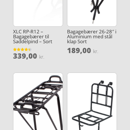
XLC RP-R12 –
Bagagebærer 26-28″ i
Bagagebærer til
Aluminium med stål
Saddelpind – Sort
klap Sort
189,00
kr.
339,00
Vurderet
kr.
4.4
ud af 5