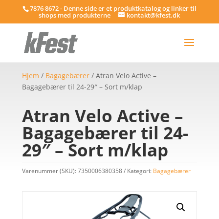
7876 8672 - Denne side er et produktkatalog og linker til
shops med produkterne
kontakt@kfest.dk
Hjem
/
Bagagebærer
/ Atran Velo Active –
Bagagebærer til 24-29″ – Sort m/klap
Atran Velo Active –
Bagagebærer til 24-
29″ – Sort m/klap
Varenummer (SKU):
7350006380358
Kategori:
Bagagebærer