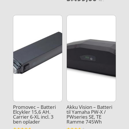
4
ud af 5
Promovec – Batteri
Akku Vision – Batteri
Elcykler 15,6 AH.
til Yamaha PW-X /
Carrier 6-XL incl. 3
PWseries SE, TE
ben oplader
Ramme 745Wh