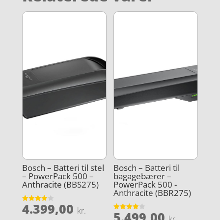
Bosch – Batteri til stel
Bosch – Batteri til
– PowerPack 500 –
bagagebærer –
Anthracite (BBS275)
PowerPack 500 -
Anthracite (BBR275)
4.399,00
Vurderet
kr.
5.499,00
4
Vurderet
kr.
ud af 5