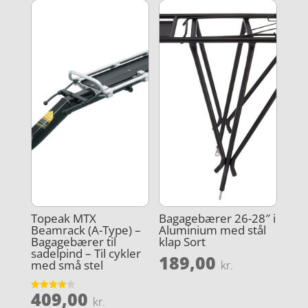
Topeak MTX
Bagagebærer 26-28″ i
Beamrack (A-Type) –
Aluminium med stål
Bagagebærer til
klap Sort
sadelpind – Til cykler
189,00
med små stel
kr.
409,00
Vurderet
kr.
4