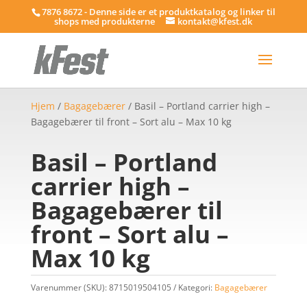
7876 8672 - Denne side er et produktkatalog og linker til
shops med produkterne
kontakt@kfest.dk
Hjem
/
Bagagebærer
/ Basil – Portland carrier high –
Bagagebærer til front – Sort alu – Max 10 kg
Basil – Portland
carrier high –
Bagagebærer til
front – Sort alu –
Max 10 kg
Varenummer (SKU):
8715019504105
Kategori:
Bagagebærer