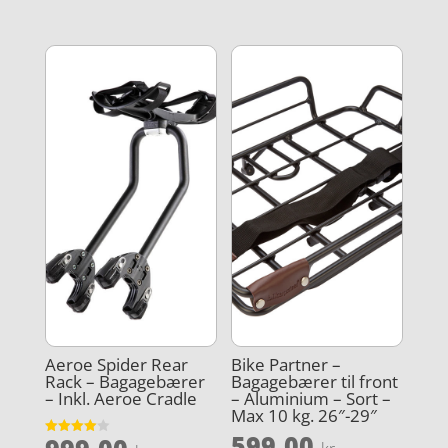
ud af 5
Aeroe Spider Rear
Bike Partner –
Rack – Bagagebærer
Bagagebærer til front
– Inkl. Aeroe Cradle
– Aluminium – Sort –
Max 10 kg. 26″-29″
599,00
Vurderet