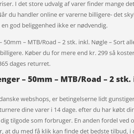
priser. I det store udvalg af varer finder mange de
r du handler online er varerne billigere- det sk
 en god beliggenhed ikke er nødvendig.
 50mm – MTB/Road – 2 stk. inkl. Nøgle – Sort aller
billigere. Køber du for mere end kr. 299 så koster 
365 dages returret.
ænger – 50mm – MTB/Road – 2 stk. i
danske webshops, er betingelserne lidt gunstiger
turnere dine varer i 14 dage. efter du har købt d
ig tilgode som forbruger. En anden fordel ved on
er, at du med få klik kan finde det bedste tilbud,