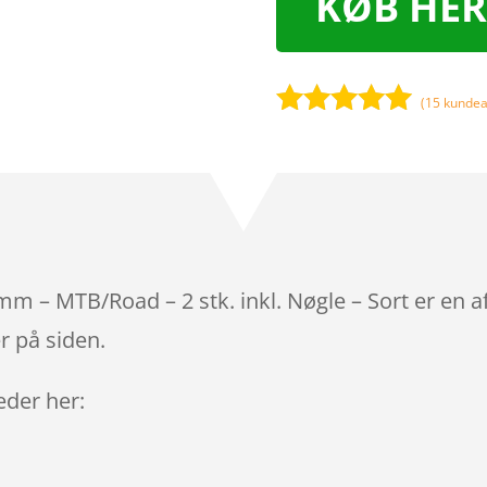
KØB HER
(
15
kundea
Bedømt
som
5
ud
af 5
baseret på
kundebedøm
melser
mm – MTB/Road – 2 stk. inkl. Nøgle – Sort er en a
r på siden.
leder her: