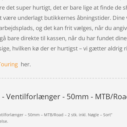
e det super hurtigt, det er bare lige at finde de 
at være underlagt butikkernes åbningstider. Dine v
n arbejdsplads, og det kan frit vælges, når du angi
gå bare direkte til kassen, når du har fundet di
e, hvilken kø der er hurtigst – vi gætter aldrig rig
Touring
her.
- Ventilforlænger - 50mm - MTB/Road -
ntilforlænger – 50mm – MTB/Road – 2 stk. inkl. Nøgle – Sort”
else.