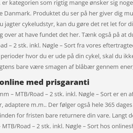
 er kategorien som rigtig mange ønsker sig noget
le Danmark. Produktet du ser på her giver dig mul
u jagter cykeludstyr, kan du gøre det ret let for di
g over at have fundet det her. Tænk også på at du
 – 2 stk. inkl. Nøgle – Sort fra vores eftertragt
 perioder hvor du er ude på din cykel, skal du ik
tens bare være smagen af blåbær gennem energ
online med prisgaranti
mm – MTB/Road – 2 stk. inkl. Nøgle – Sort er en
er, adaptere m.m.. Der følger også hele 365 dages
inden for fristen bare returnere din vare. Langt 
 MTB/Road – 2 stk. inkl. Nøgle – Sort hos online