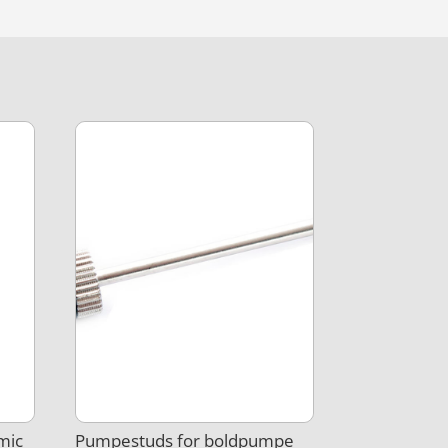
mic
Pumpestuds for boldpumpe