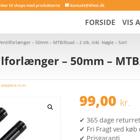
inker til shops med produkterne
kontakt@kfest.dk
FORSIDE
VIS 
Ventilforlænger – 50mm – MTB/Road – 2 stk. inkl. Nøgle – Sort
ilforlænger – 50mm – MTB/
, adaptere m.m.
99,00
kr.
✔ 365 dage returret (
✔ Fri Fragt ved køb 
✔ Prisgaranti