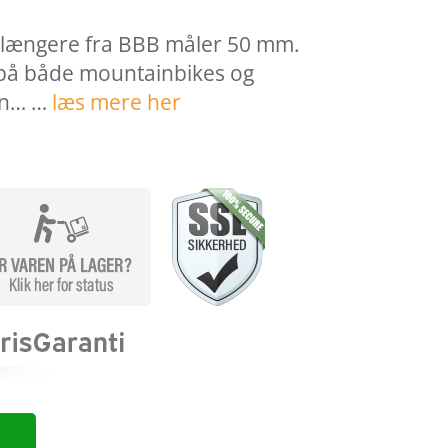
forlængere fra BBB måler 50 mm.
g på både mountainbikes og
en… …
læs mere her