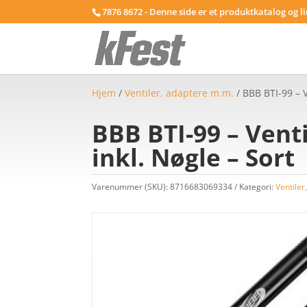
7876 8672 - Denne side er et produktkatalog og l
Hjem
/
Ventiler, adaptere m.m.
/ BBB BTI-99 – 
BBB BTI-99 – Vent
inkl. Nøgle – Sort
Varenummer (SKU):
8716683069334
Kategori:
Ventiler