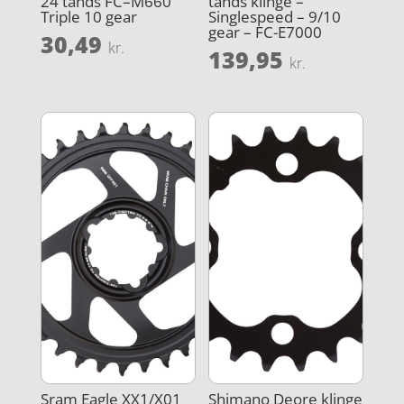
24 tands FC–M660
tands klinge –
Triple 10 gear
Singlespeed – 9/10
gear – FC-E7000
30,49
kr.
139,95
kr.
Sram Eagle XX1/X01
Shimano Deore klinge