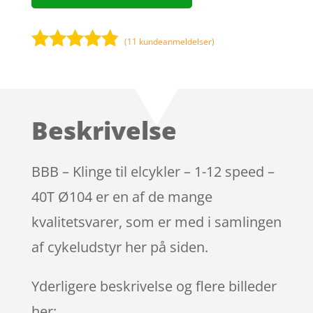
(
11
kundeanmeldelser)
Bedømt
som
4.7
ud af 5
baseret på
Beskrivelse
kundebedø
mmelser
BBB – Klinge til elcykler – 1-12 speed –
40T Ø104 er en af de mange
kvalitetsvarer, som er med i samlingen
af cykeludstyr her på siden.
Yderligere beskrivelse og flere billeder
her: