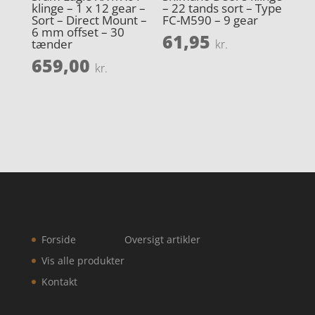
klinge – 1 x 12 gear –
– 22 tands sort – Type
Sort – Direct Mount –
FC-M590 – 9 gear
6 mm offset – 30
61,95
tænder
kr.
659,00
kr.
Forside
Oversigt artikler
Vis alle produkter
Kontakt