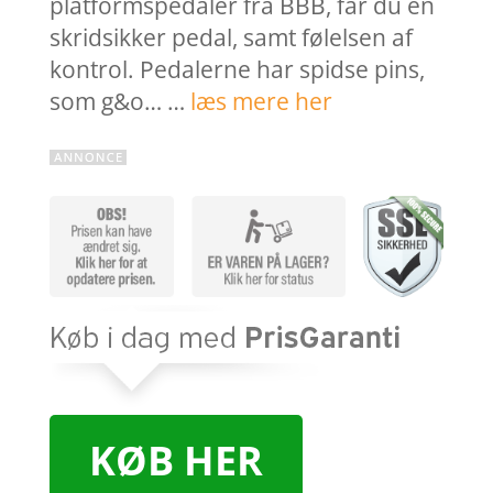
platformspedaler fra BBB, får du en
skridsikker pedal, samt følelsen af
kontrol. Pedalerne har spidse pins,
som g&o… …
læs mere her
KØB HER