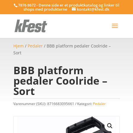
7876 8672 - Denne side er et produktkatalog og linker til
shops med produkterne
kontakt@kfest.dk
Hjem
/
Pedaler
/ BBB platform pedaler Coolride –
Sort
BBB platform
pedaler Coolride –
Sort
Varenummer (SKU):
8716683095661
Kategori:
Pedaler