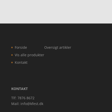
Forside
Oversigt artikler
Vis alle produkter
Kontakt
KONTAKT
Tlf: 7876 8672
Mail:
info@kfest.dk