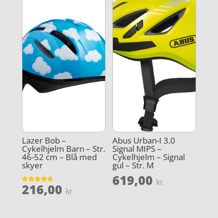
Lazer Bob –
Abus Urban-I 3.0
Cykelhjelm Barn – Str.
Signal MIPS –
46-52 cm – Blå med
Cykelhjelm – Signal
skyer
gul – Str. M
619,00
kr.
216,00
Vurderet
kr.
4.7
ud af 5