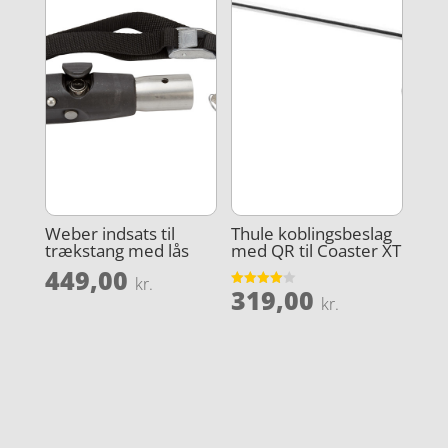
Weber indsats til
Thule koblingsbeslag
trækstang med lås
med QR til Coaster XT
449,00
kr.
319,00
Vurderet
kr.
4
ud af 5