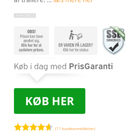
KØB HER
(
11
kundeanmeldelser)
Bedømt