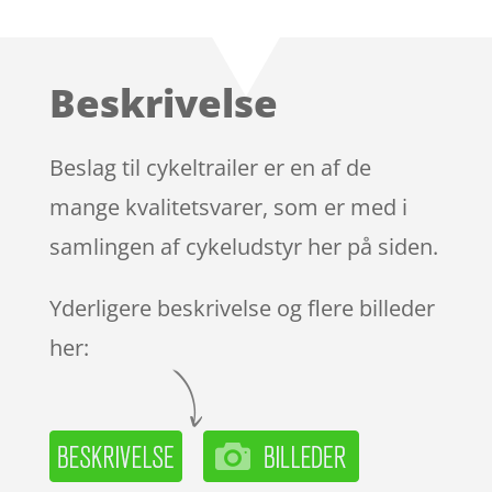
som
4.5
ud af 5
baseret
Beskrivelse
på
kundebedø
mmelser
Beslag til cykeltrailer er en af de
mange kvalitetsvarer, som er med i
samlingen af cykeludstyr her på siden.
Yderligere beskrivelse og flere billeder
her: