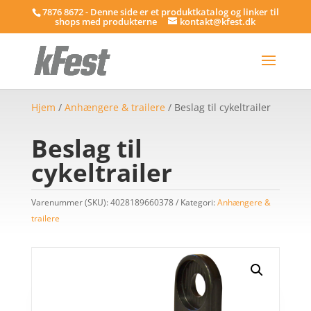
7876 8672 - Denne side er et produktkatalog og linker til
shops med produkterne
kontakt@kfest.dk
Hjem
/
Anhængere & trailere
/ Beslag til cykeltrailer
Beslag til
cykeltrailer
Varenummer (SKU):
4028189660378
Kategori:
Anhængere &
trailere