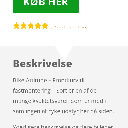
KØB HER
(
12
kundeanmeldelser)
Bedømt
som
5
ud
af 5
baseret på
Beskrivelse
kundebedøm
melser
Bike Attitude – Frontkurv til
fastmontering – Sort er en af de
mange kvalitetsvarer, som er med i
samlingen af cykeludstyr her på siden.
Yderligere beskrivelse og flere billeder