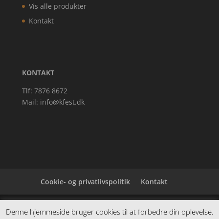
Vis alle produkter
Kontakt
KONTAKT
Tlf: 7876 8672
Mail:
info@kfest.dk
Cookie- og privatlivspolitik
Kontakt
Denne hjemmeside samler et bredt udvalg af
Denne hjemmeside bruger cookies til at forbedre din oplevelse.
spændende varer. Siden er et affiiliatesite, og nogle