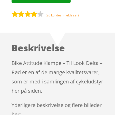
(
26
kundeanmeldelser)
Bedømt
som
3.8
ud af 5
baseret
Beskrivelse
på
kundebed
ømmels
Bike Attitude Klampe – Til Look Delta –
er
Rød er en af de mange kvalitetsvarer,
som er med i samlingen af cykeludstyr
her på siden.
Yderligere beskrivelse og flere billeder
her: