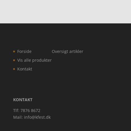
Forside
Oversigt artikler
Vis alle produkter
Kontakt
KONTAKT
Tlf: 7876 8672
Mail:
info@kfest.dk