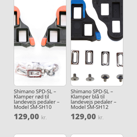
Shimano SPD-SL –
Shimano SPD-SL –
Klamper rød til
Klamper blå til
landevejs pedaler –
landevejs pedaler –
Model SM-SH10
Model SM-SH12
129,00
129,00
kr.
kr.