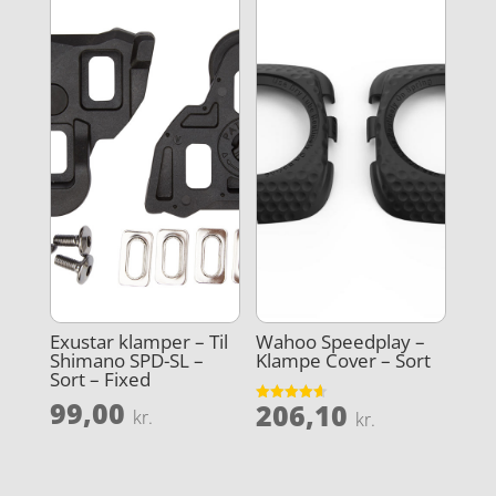
Exustar klamper – Til
Wahoo Speedplay –
Shimano SPD-SL –
Klampe Cover – Sort
Sort – Fixed
99,00
206,10
Vurderet
kr.
kr.
4.6
ud af 5