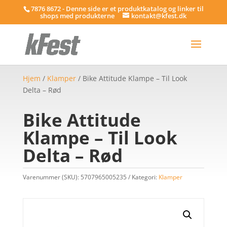
7876 8672 - Denne side er et produktkatalog og linker til
shops med produkterne
kontakt@kfest.dk
Hjem
/
Klamper
/ Bike Attitude Klampe – Til Look
Delta – Rød
Bike Attitude
Klampe – Til Look
Delta – Rød
Varenummer (SKU):
5707965005235
Kategori:
Klamper